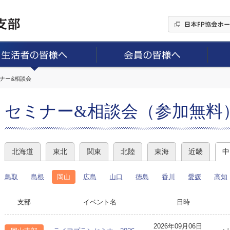
ミナー&相談会
セミナー&相談会（参加無料
北海道
東北
関東
北陸
東海
近畿
中
鳥取
島根
岡山
広島
山口
徳島
香川
愛媛
高知
支部
イベント名
日時
2026年09月06日