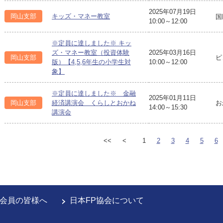
2025年07月19日
岡山支部
キッズ・マネー教室
国
10:00～12:00
※定員に達しました※ キッ
ズ・マネー教室（投資体験
2025年03月16日
岡山支部
ピ
版）【4,5,6年生の小学生対
10:00～12:00
象】
※定員に達しました※ 金融
2025年01月11日
お
岡山支部
経済講演会 くらしとおかね
14:00～15:30
講演会
<<
<
1
2
3
4
5
6
会員の皆様へ
日本FP協会について