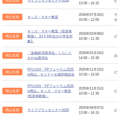
岡山支部
ライフプランセミナー2026
ピ
13:00～16:15
2026年07月26日
ラ
岡山支部
キッズ・マネー教室
10:00～12:00
セ
キッズ・マネー教室（投資体
2026年03月08日
ピ
岡山支部
験版）【4,5,6年生の小学生対
10:00～11:30
象】
「金融経済講演会」くらしと
2026年01月24日
岡山支部
お
おかね講演会
14:00～15:30
FPの日®「FPフォーラム2025
2025年11月15日
岡山支部
ピ
in岡山」セミナー＆個別相談会
10:00～15:50
FPの日®「FPフォーラム2025
2025年11月15日
ピ
岡山支部
in岡山」キッズ・マネー教室
10:00～11:30
(投資体験版）
2025年09月07日
岡山支部
ライフプランセミナー2025
ピ
13:00～16:15