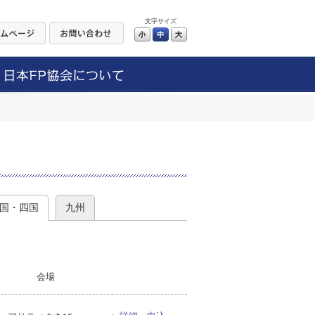
文字サイズ
小
中
大
）
国・四国
九州
会場