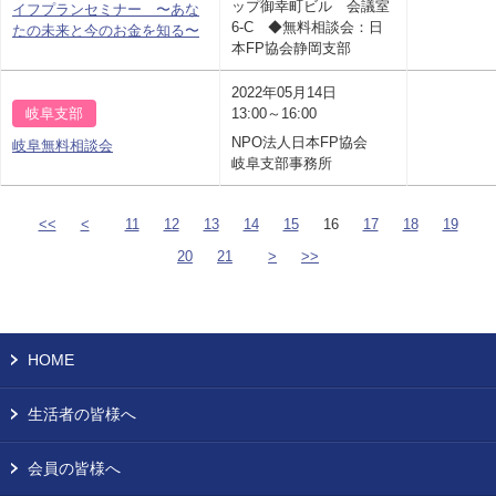
ップ御幸町ビル 会議室
イフプランセミナー 〜あな
6-C ◆無料相談会：日
たの未来と今のお金を知る〜
本FP協会静岡支部
2022年05月14日
岐阜支部
13:00～16:00
NPO法人日本FP協会
岐阜無料相談会
岐阜支部事務所
<<
<
11
12
13
14
15
16
17
18
19
20
21
>
>>
HOME
生活者の皆様へ
会員の皆様へ