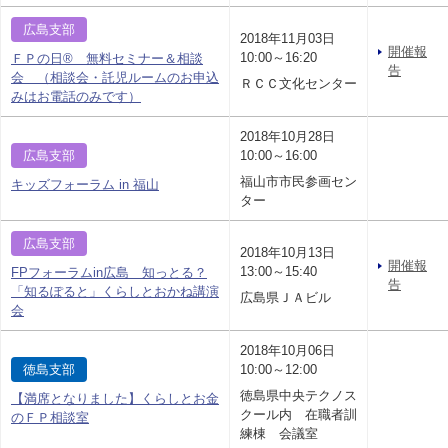
広島支部
2018年11月03日
開催報
10:00～16:20
ＦＰの日® 無料セミナー＆相談
告
会 （相談会・託児ルームのお申込
ＲＣＣ文化センター
みはお電話のみです）
2018年10月28日
広島支部
10:00～16:00
福山市市民参画セン
キッズフォーラム in 福山
ター
広島支部
2018年10月13日
開催報
13:00～15:40
FPフォーラムin広島 知っとる？
告
「知るぽると」くらしとおかね講演
広島県ＪＡビル
会
2018年10月06日
徳島支部
10:00～12:00
徳島県中央テクノス
【満席となりました】くらしとお金
クール内 在職者訓
のＦＰ相談室
練棟 会議室