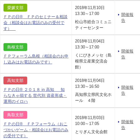
愛媛支部
2018年11月10日
13:30～17:00
開催報
ＦＰの日® ＦＰのセミナー＆相談
告
松山市総合コミュニ
会（相談会はお電話のみの受付で
ティーセンター
す）
2018年11月04日
島根支部
13:30～17:00
開催報
くにびきメッセ（島
ＦＰフォーラム島根（相談会のお申
告
根県立産業交流会
し込みはお電話のみです）
館）
高知支部
2018年11月04日
13:30～16:50
開催報
ＦＰの日® ２０１８ in 高知 知
告
高知県立県民文化ホ
らなきゃ損する 世代別 資産形成・
ール ４階
運用のイロハ
鳥取支部
2018年11月03日
開催報
10:00～17:05
ＦＰの日® ＦＰフォーラム（おこ
告
づかいゲーム・相談会はお電話のみ
とりぎん文化会館
の受付です）