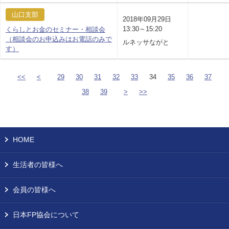
山口支部
2018年09月29日
13:30～15:20
くらしとお金のセミナー・相談会
（相談会のお申込みはお電話のみで
ルネッサながと
す）
<<
<
29
30
31
32
33
34
35
36
37
38
39
>
>>
HOME
生活者の皆様へ
会員の皆様へ
日本FP協会について