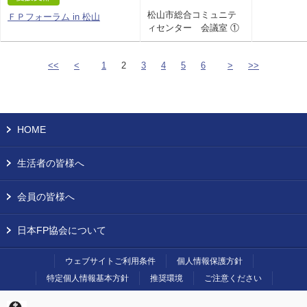
松山市総合コミュニテ
ＦＰフォーラム in 松山
ィセンター 会議室 ①
<<
<
1
2
3
4
5
6
>
>>
HOME
生活者の皆様へ
会員の皆様へ
日本FP協会について
ウェブサイトご利用条件
個人情報保護方針
特定個人情報基本方針
推奨環境
ご注意ください