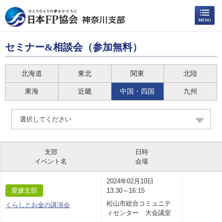
セミナー&相談会（参加無料）
北海道
東北
関東
北陸
東海
近畿
中国・四国
九州
選択してください
支部
日時
イベント名
会場
2024年02月10日
愛媛支部
13:30～16:15
松山市総合コミュニテ
くらしとお金の講演会
ィセンター 大会議室