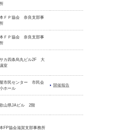
所
本ＦＰ協会 奈良支部事
所
本ＦＰ協会 奈良支部事
所
サカ四条烏丸ビル2F 大
議室
屋市民センター 市民会
開催報告
小ホール
歌山県JAビル 2階
本FP協会滋賀支部事務所