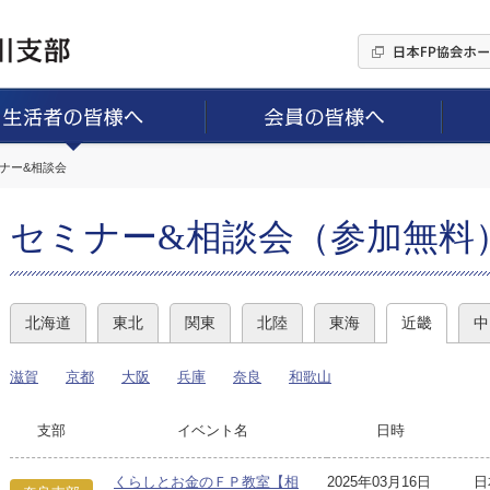
ミナー&相談会
セミナー&相談会（参加無料
北海道
東北
関東
北陸
東海
近畿
中
滋賀
京都
大阪
兵庫
奈良
和歌山
支部
イベント名
日時
くらしとお金のＦＰ教室【相
2025年03月16日
日