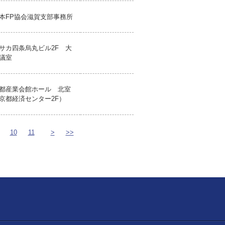
本FP協会滋賀支部事務所
サカ四条烏丸ビル2F 大
議室
都産業会館ホール 北室
京都経済センター2F）
10
11
>
>>