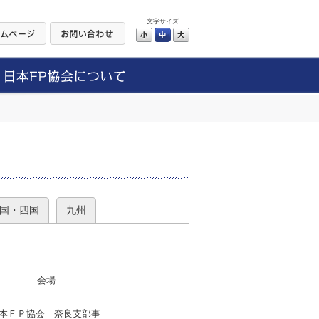
文字サイズ
小
中
大
）
国・四国
九州
会場
本ＦＰ協会 奈良支部事