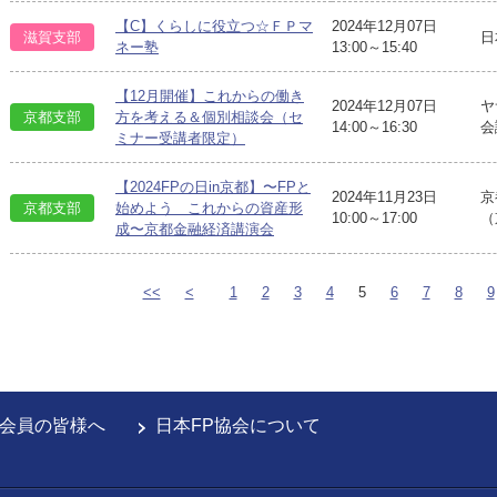
【C】くらしに役立つ☆ＦＰマ
2024年12月07日
滋賀支部
日
ネー塾
13:00～15:40
【12月開催】これからの働き
2024年12月07日
ヤ
京都支部
方を考える＆個別相談会（セ
14:00～16:30
会
ミナー受講者限定）
【2024FPの日in京都】〜FPと
2024年11月23日
京
京都支部
始めよう これからの資産形
10:00～17:00
（
成〜京都金融経済講演会
<<
<
1
2
3
4
5
6
7
8
9
会員の皆様へ
日本FP協会について