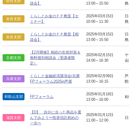
奈良支部
談会】
13:00～15:50
務
くらしとお金のＦＰ教室【セ
2025年03月15日
日
奈良支部
ミナー】
10:00～11:30
務
くらしとお金のＦＰ教室【相
2025年03月15日
日
奈良支部
談会】
13:00～15:50
務
【2月開催】相続の生前対策＆
2025年02月15日
ヤ
京都支部
無料個別相談会（受講者限
14:00～16:30
会
定）
くらしと金融経済講演会/兵庫
2025年02月09日
芦
兵庫支部
FPフォーラム2025in芦屋
13:00～16:15
館
2025年01月18日
和歌山支部
FPフォーラム
和
13:00～16:00
【D】 自分に合った商品を選
2025年01月12日
日
滋賀支部
んでみよう〜投資信託初めの
11:00～12:00
一歩〜