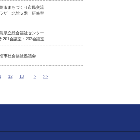
島市まちづくり市民交流
ラザ 北館５階 研修室
島県立総合福祉センター
階 201会議室・202会議室
松市社会福祉協議会
1
12
13
>
>>