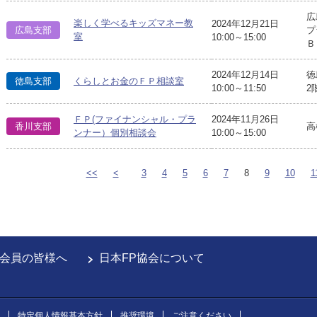
広
楽しく学べるキッズマネー教
2024年12月21日
広島支部
プ
室
10:00～15:00
Ｂ
2024年12月14日
徳
徳島支部
くらしとお金のＦＰ相談室
10:00～11:50
2
ＦＰ(ファイナンシャル・プラ
2024年11月26日
香川支部
高
ンナー）個別相談会
10:00～15:00
<<
<
3
4
5
6
7
8
9
10
1
会員の皆様へ
日本FP協会について
特定個人情報基本方針
推奨環境
ご注意ください