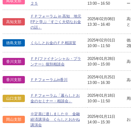
鳥取支部
２５
13:00～16:50
ー
ＦＰフォーラム in 高知 地元
2025年02月08日
高
高知支部
FPと学ぶ「すごく大切なお金
13:30～16:40
と
の話」
2025年02月01日
徳
徳島支部
くらしとお金のＦＰ相談室
10:00～11:50
2
ＦＰ(ファイナンシャル・プラ
2025年01月28日
香川支部
高
ンナー）個別相談会
10:00～15:00
2025年01月25日
香川支部
ＦＰフォーラムin香川
高
13:00～16:30
ＦＰフォーラム「暮らしとお
2025年01月18日
山口支部
周
金のセミナー・相談会」
10:00～11:50
※定員に達しました※ 金融
2025年01月11日
お
岡山支部
経済講演会 くらしとおかね
14:00～15:30
講演会