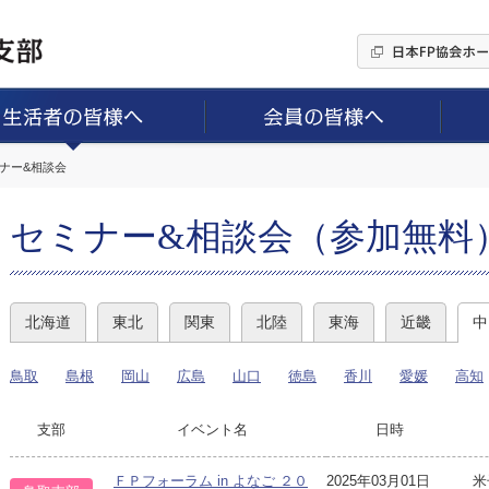
ミナー&相談会
セミナー&相談会（参加無料
北海道
東北
関東
北陸
東海
近畿
中
鳥取
島根
岡山
広島
山口
徳島
香川
愛媛
高知
支部
イベント名
日時
ＦＰフォーラム in よなご ２０
2025年03月01日
米