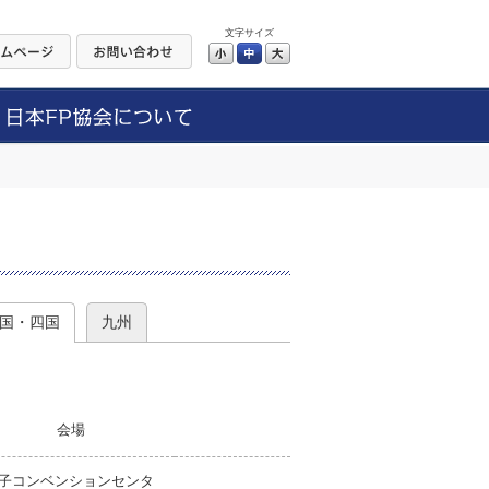
文字サイズ
小
中
大
）
国・四国
九州
会場
子コンベンションセンタ