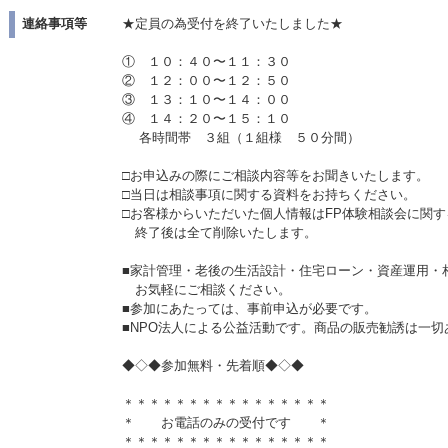
連絡事項等
★定員の為受付を終了いたしました★
① １０：４０〜１１：３０
② １２：００〜１２：５０
③ １３：１０〜１４：００
④ １４：２０〜１５：１０
各時間帯 ３組（１組様 ５０分間）
□お申込みの際にご相談内容等をお聞きいたします。
□当日は相談事項に関する資料をお持ちください。
□お客様からいただいた個人情報はFP体験相談会に関
終了後は全て削除いたします。
■家計管理・老後の生活設計・住宅ローン・資産運用
お気軽にご相談ください。
■参加にあたっては、事前申込が必要です。
■NPO法人による公益活動です。商品の販売勧誘は一切
◆◇◆参加無料・先着順◆◇◆
＊＊＊＊＊＊＊＊＊＊＊＊＊＊＊＊
＊ お電話のみの受付です ＊
＊＊＊＊＊＊＊＊＊＊＊＊＊＊＊＊