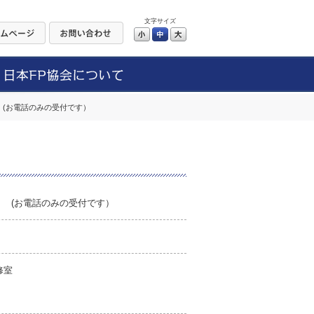
文字サイズ
小
中
大
(お電話のみの受付です）
 (お電話のみの受付です）
修室