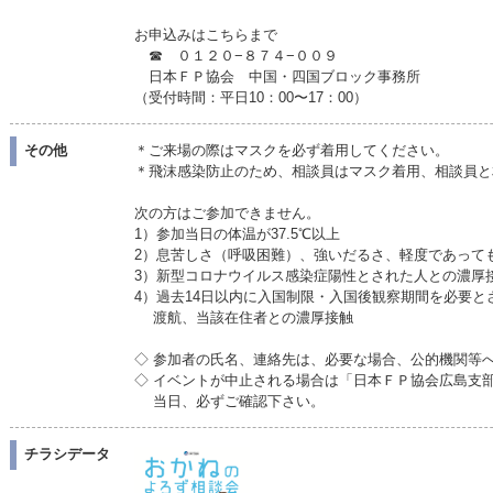
お申込みはこちらまで
☎ ０１２０−８７４−００９
日本ＦＰ協会 中国・四国ブロック事務所
（受付時間：平日10：00〜17：00）
その他
＊ご来場の際はマスクを必ず着用してください。
＊飛沫感染防止のため、相談員はマスク着用、相談員と
次の方はご参加できません。
1）参加当日の体温が37.5℃以上
2）息苦しさ（呼吸困難）、強いだるさ、軽度であって
3）新型コロナウイルス感染症陽性とされた人との濃厚
4）過去14日以内に入国制限・入国後観察期間を必要と
渡航、当該在住者との濃厚接触
◇ 参加者の氏名、連絡先は、必要な場合、公的機関等
◇ イベントが中止される場合は「日本ＦＰ協会広島支
当日、必ずご確認下さい。
チラシデータ