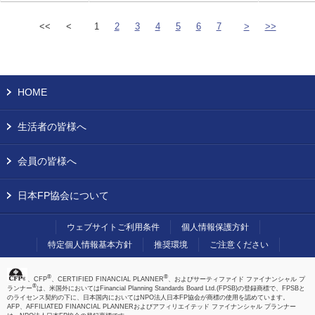
<<
<
1
2
3
4
5
6
7
>
>>
HOME
生活者の皆様へ
会員の皆様へ
日本FP協会について
ウェブサイトご利用条件
個人情報保護方針
特定個人情報基本方針
推奨環境
ご注意ください
®
®
、CFP
、CERTIFIED FINANCIAL PLANNER
、およびサーティファイド ファイナンシャル プ
®
ランナー
は、米国外においてはFinancial Planning Standards Board Ltd.(FPSB)の登録商標で、FPSBと
のライセンス契約の下に、日本国内においてはNPO法人日本FP協会が商標の使用を認めています。
AFP、AFFILIATED FINANCIAL PLANNERおよびアフィリエイテッド ファイナンシャル プランナー