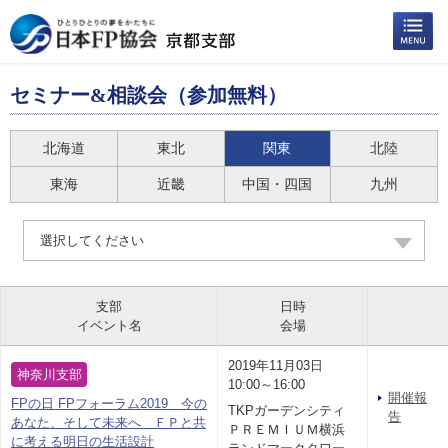
セミナー&相談会（参加無料）
北海道
東北
関東
北陸
東海
近畿
中国・四国
九州
選択してください
支部
日時
イベント名
会場
2019年11月03日
神奈川支部
10:00～16:00
開催報
FPの日 FPフォーラム2019 今の
TKPガーデンシティ
告
あなた、そして未来へ ＦＰと共
ＰＲＥＭＩＵＭ横浜
に考える明日の生活設計