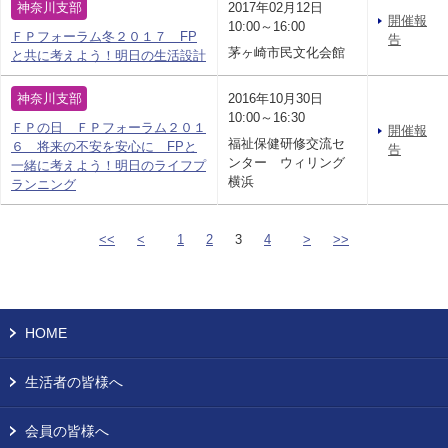
神奈川支部
2017年02月12日
開催報
10:00～16:00
ＦＰフォーラム冬２０１７ FP
告
茅ヶ崎市民文化会館
と共に考えよう！明日の生活設計
神奈川支部
2016年10月30日
10:00～16:30
ＦＰの日 ＦＰフォーラム２０１
開催報
福祉保健研修交流セ
６ 将来の不安を安心に FPと
告
ンター ウィリング
一緒に考えよう！明日のライフプ
横浜
ランニング
<<
<
1
2
3
4
>
>>
HOME
生活者の皆様へ
会員の皆様へ