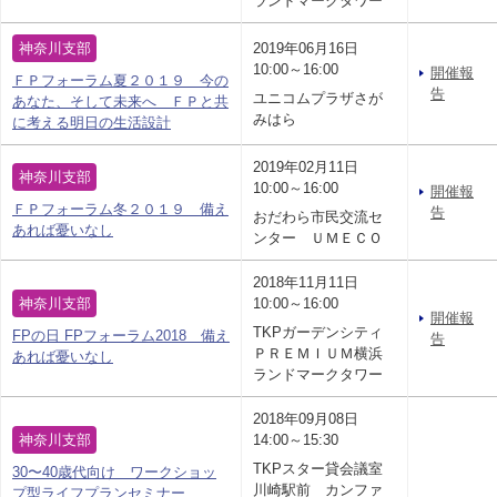
ランドマークタワー
神奈川支部
2019年06月16日
10:00～16:00
開催報
ＦＰフォーラム夏２０１９ 今の
告
ユニコムプラザさが
あなた、そして未来へ ＦＰと共
みはら
に考える明日の生活設計
2019年02月11日
神奈川支部
10:00～16:00
開催報
ＦＰフォーラム冬２０１９ 備え
告
おだわら市民交流セ
あれば憂いなし
ンター ＵＭＥＣＯ
2018年11月11日
神奈川支部
10:00～16:00
開催報
TKPガーデンシティ
FPの日 FPフォーラム2018 備え
告
ＰＲＥＭＩＵＭ横浜
あれば憂いなし
ランドマークタワー
2018年09月08日
神奈川支部
14:00～15:30
TKPスター貸会議室
30〜40歳代向け ワークショッ
川崎駅前 カンファ
プ型ライフプランセミナー