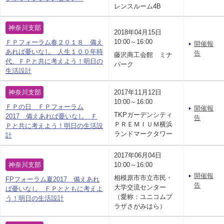
レンスルーム4B
神奈川支部
2018年04月15日
10:00～16:00
ＦＰフォーラム春２０１８ 備え
開催報
あれば憂いなし 人生１００年時
告
藤沢商工会館 ミナ
代、ＦＰと共に考えよう！明日の
パーク
生活設計
神奈川支部
2017年11月12日
10:00～16:00
ＦＰの日 ＦＰフォーラム
開催報
TKPガーデンシティ
2017 備えあれば憂いなし Ｆ
告
ＰＲＥＭＩＵＭ横浜
Ｐと共に考えよう！明日の生活設
ランドマークタワー
計
2017年06月04日
神奈川支部
10:00～16:00
開催報
相模原市市立市民・
FPフォーラム夏2017 備えあれ
告
大学交流センター
ば憂いなし ＦＰとともに考えよ
（愛称：ユニコムプ
う！明日の生活設計
ラザさがみはら）