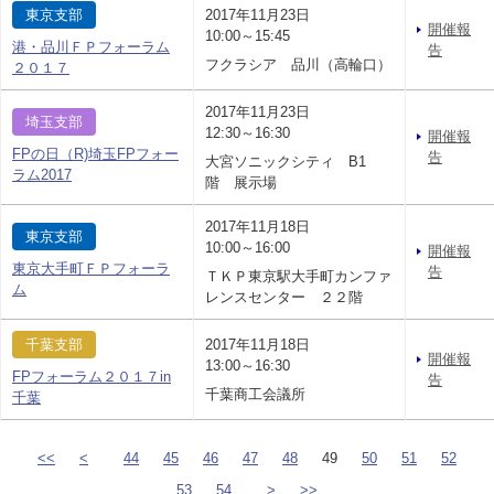
東京支部
2017年11月23日
開催報
10:00～15:45
港・品川ＦＰフォーラム
告
フクラシア 品川（高輪口）
２０１７
2017年11月23日
埼玉支部
12:30～16:30
開催報
FPの日（R)埼玉FPフォー
告
大宮ソニックシティ B1
ラム2017
階 展示場
2017年11月18日
東京支部
10:00～16:00
開催報
東京大手町ＦＰフォーラ
告
ＴＫＰ東京駅大手町カンファ
ム
レンスセンター ２２階
千葉支部
2017年11月18日
開催報
13:00～16:30
FPフォーラム２０１７in
告
千葉商工会議所
千葉
<<
<
44
45
46
47
48
49
50
51
52
53
54
>
>>