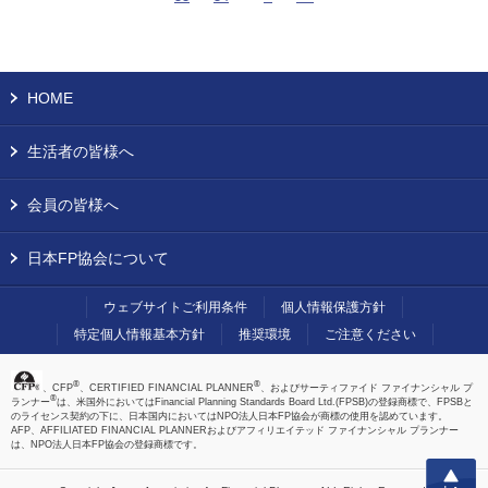
HOME
生活者の皆様へ
会員の皆様へ
日本FP協会について
ウェブサイトご利用条件
個人情報保護方針
特定個人情報基本方針
推奨環境
ご注意ください
®
®
、CFP
、CERTIFIED FINANCIAL PLANNER
、およびサーティファイド ファイナンシャル プ
®
ランナー
は、米国外においてはFinancial Planning Standards Board Ltd.(FPSB)の登録商標で、FPSBと
のライセンス契約の下に、日本国内においてはNPO法人日本FP協会が商標の使用を認めています。
AFP、AFFILIATED FINANCIAL PLANNERおよびアフィリエイテッド ファイナンシャル プランナー
は、NPO法人日本FP協会の登録商標です。
上へ