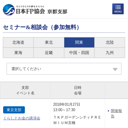
セミナー&相談会（参加無料）
北海道
東北
関東
北陸
東海
近畿
中国・四国
九州
選択してください
支部
日時
イベント名
会場
2018年01月27日
東京支部
13:00～17:30
開催報
告
ＴＫＰガーデンシティＰＲＥ
くらしとお金の講演会
ＭＩＵＭ京橋