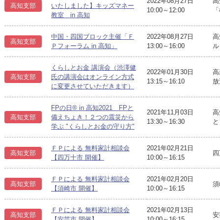
2022年08月27日
高
高知支部
いたしました】キッズマネー
10:00～12:00
「
教室 in 高知
中国・四国ブロック主催「Ｆ
2022年08月27日
高
高知支部
Ｐフォーラム in 高知」
13:00～16:00
ル
くらしとお金 講演会（渋澤健
2022年01月30日
高
高知支部
氏の講演会はオンライン方式
13:15～16:10
放
に変更させていただきます）
FPの日® in 高知2021 FPと
2021年11月03日
高
高知支部
備えちょき！２つの震災から
13:30～16:30
と
学ぶ "くらしとお金の守り方"
ＦＰによる 無料家計相談会
2021年02月21日
高知支部
四
【四万十市 開催】
10:00～16:15
ＦＰによる 無料家計相談会
2021年02月20日
高知支部
須
【須崎市 開催】
10:00～16:15
ＦＰによる 無料家計相談会
2021年02月13日
高知支部
安
【安芸市 開催】
10:00～16:15