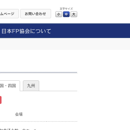
文字サイズ
小
中
大
）
国・四国
九州
会場