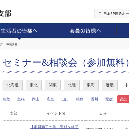
ミナー&相談会
セミナー&相談会（参加無料
北海道
東北
関東
北陸
東海
近畿
中
鳥取
島根
岡山
広島
山口
徳島
香川
愛媛
高知
支部
イベント名
日時
【定員満了の為、受付を終了