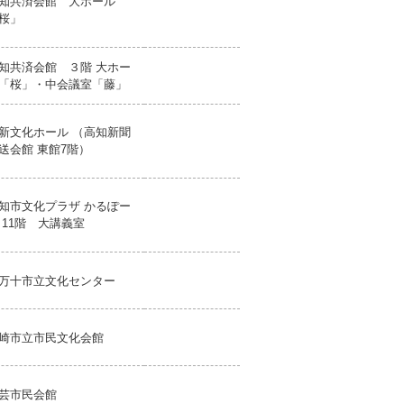
知共済会館 大ホール
桜」
知共済会館 ３階 大ホー
「桜」・中会議室「藤」
新文化ホール （高知新聞
送会館 東館7階）
知市文化プラザ かるぽー
 11階 大講義室
万十市立文化センター
崎市立市民文化会館
芸市民会館