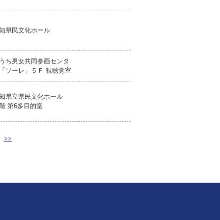
知県民文化ホール
うち男女共同参画センタ
「ソーレ」５Ｆ 視聴覚室
知県立県民文化ホール
階 第6多目的室
>>