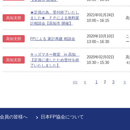
★定員の為、受付終了いたし
2021年01月24日
高
高知支部
ました★ ＦＰによる無料家
10:00～16:15
計相談会【高知市 開催】
2020年10月10日
こ
高知支部
FPによる 家計再建 相談会
13:00～16:30
ー
キッズマネー教室 in 高知
2020年02月02日
高
高知支部
【定員に達したため受付を終
10:30～15:30
４
了いたしました】
<<
<
1
2
3
>
会員の皆様へ
日本FP協会について