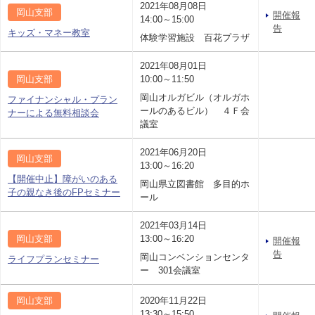
2021年08月08日
岡山支部
開催報
14:00～15:00
告
キッズ・マネー教室
体験学習施設 百花プラザ
2021年08月01日
岡山支部
10:00～11:50
岡山オルガビル（オルガホ
ファイナンシャル・プラン
ールのあるビル） ４Ｆ会
ナーによる無料相談会
議室
2021年06月20日
岡山支部
13:00～16:20
【開催中止】障がいのある
岡山県立図書館 多目的ホ
子の親なき後のFPセミナー
ール
2021年03月14日
岡山支部
13:00～16:20
開催報
告
岡山コンベンションセンタ
ライフプランセミナー
ー 301会議室
岡山支部
2020年11月22日
13:30～15:50