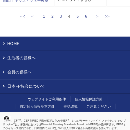
岡山」キッズ・マネー教室
<<
<
1
2
3
4
5
6
>
>>
HOME
生活者の皆様へ
会員の皆様へ
日本FP協会について
ウェブサイトご利用条件
個人情報保護方針
特定個人情報基本方針
推奨環境
ご注意ください
®
®
、CFP
、CERTIFIED FINANCIAL PLANNER
、およびサーティファイド ファイナンシャル プ
®
ランナー
は、米国外においてはFinancial Planning Standards Board Ltd.(FPSB)の登録商標で、FPSBと
のライセンス契約の下に、日本国内においてはNPO法人日本FP協会が商標の使用を認めています。