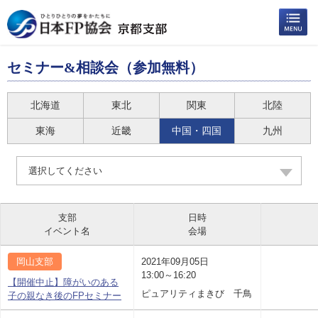
セミナー&相談会（参加無料）
北海道
東北
関東
北陸
東海
近畿
中国・四国
九州
選択してください
支部
日時
イベント名
会場
岡山支部
2021年09月05日
13:00～16:20
【開催中止】障がいのある
ピュアリティまきび 千鳥
子の親なき後のFPセミナー