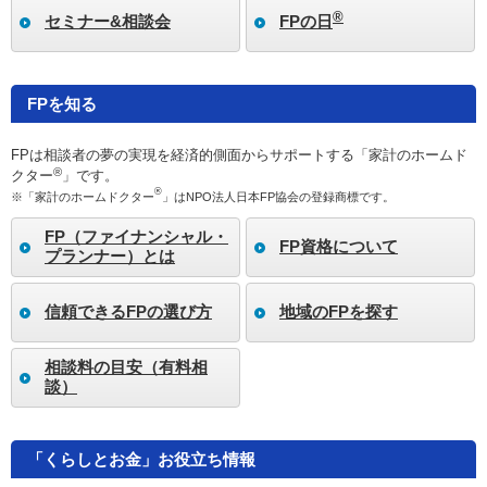
®
セミナー&相談会
FPの日
FPを知る
FPは相談者の夢の実現を経済的側面からサポートする「家計のホームド
®
クター
」です。
®
※「家計のホームドクター
」はNPO法人日本FP協会の登録商標です。
FP（ファイナンシャル・
FP資格について
プランナー）とは
信頼できるFPの選び方
地域のFPを探す
相談料の目安（有料相
談）
「くらしとお金」お役立ち情報