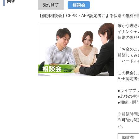
内容
相談会
受付終了
【個別相談会】CFP®・AFP認定者による個別の無料相
確かな理念
イナンシャ
個別の無料
「お金のこ
相談してみ
「ハードル
この機会に
AFP認定
●ライフプ
●老後の生
●相続・
※相談時間
※可能な範
い。
時間帯