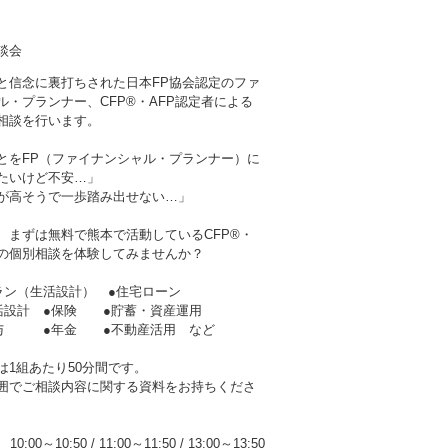
談会
と信念に裏打ちされた日本FP協会認定のファ
ル・プランナー、CFP®・AFP認定者による
相談を行います。
とをFP（ファイナンシャル・プランナー）に
たいけど不安…」
が高そうで一歩踏み出せない…」
、まずは無料で熊本で活動しているCFP®・
者の個別相談を体験してみませんか？
ラン（生活設計） ●住宅ローン
活設計 ●保険 ●貯蓄・資産運用
贈与 ●年金 ●不動産活用 など
は1組あたり50分間です。
囲でご相談内容に関する資料をお持ちくださ
10:00～10:50
/
11:00～11:50
/
13:00～13:50