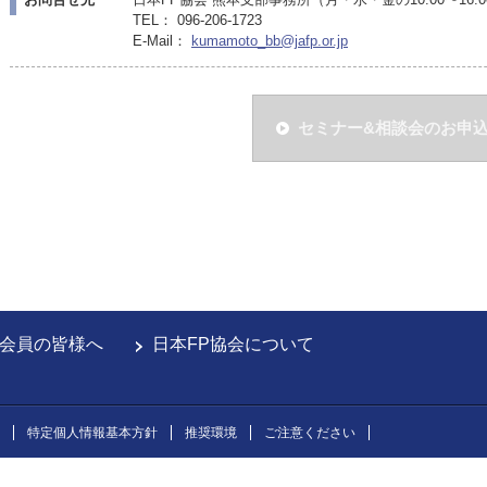
TEL： 096-206-1723
E-Mail：
kumamoto_bb@jafp.or.jp
セミナー&相談会のお申
会員の皆様へ
日本FP協会について
特定個人情報基本方針
推奨環境
ご注意ください