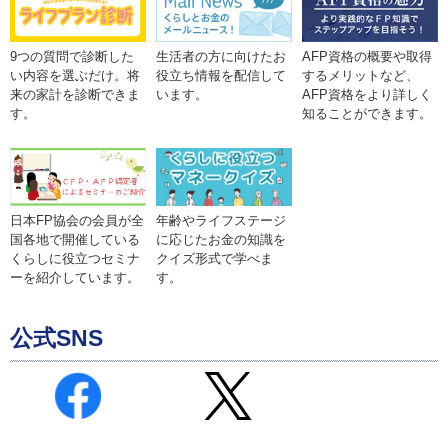
9つの質問で診断した
生活者の方に向けたお
AFP資格の概要や取得
い内容を選ぶだけ。将
役立ち情報を配信して
するメリットなど、
来の家計を診断できま
います。
AFP資格をより詳しく
す。
知ることができます。
年齢やライフステージ
日本FP協会の会員が全
に応じたお金の知識を
国各地で開催している
クイズ形式で学べま
くらしに役立つセミナ
す。
ーを紹介しています。
公式SNS