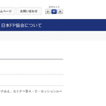
文字サイズ
小
中
大
ンテみえ」セミナー室Ａ・Ｃ・セッションルー