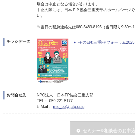
場合は中止となる場合があります。
中止の際には、日本ＦＰ協会三重支部のホームページで
い。
※当日の緊急連絡先は080-5483-8195（当日限り9:30〜
チラシデータ
FPの日®三重FPフォーラム2025 in
お問合せ先
NPO法人 日本FP協会三重支部
TEL： 059-221-5177
E-Mail：
mie_bb@jafp.or.jp
セミナー&相談会のお申