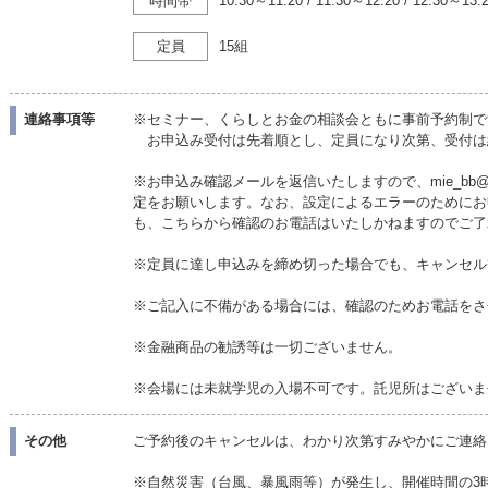
時間帯
10:30～11:20
/
11:30～12:20
/
12:30～13:
定員
15組
連絡事項等
※セミナー、くらしとお金の相談会ともに事前予約制で
お申込み受付は先着順とし、定員になり次第、受付は
※お申込み確認メールを返信いたしますので、mie_bb@ja
定をお願いします。なお、設定によるエラーのためにお
も、こちらから確認のお電話はいたしかねますのでご了
※定員に達し申込みを締め切った場合でも、キャンセル
※ご記入に不備がある場合には、確認のためお電話をさ
※金融商品の勧誘等は一切ございません。
※会場には未就学児の入場不可です。託児所はございま
その他
ご予約後のキャンセルは、わかり次第すみやかにご連絡
※自然災害（台風、暴風雨等）が発生し、開催時間の3