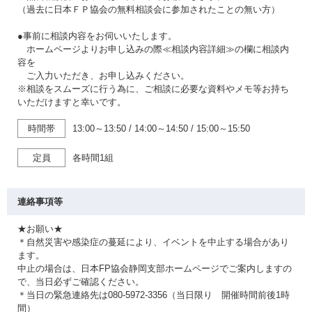
（過去に日本ＦＰ協会の無料相談会に参加されたことの無い方）
●事前に相談内容をお伺いいたします。
ホームページよりお申し込みの際≪相談内容詳細≫の欄に相談内
容を
ご入力いただき、お申し込みください。
※相談をスムーズに行う為に、ご相談に必要な資料やメモ等お持ち
いただけますと幸いです。
時間帯
13:00～13:50
/
14:00～14:50
/
15:00～15:50
定員
各時間1組
連絡事項等
★お願い★
＊自然災害や感染症の蔓延により、イベントを中止する場合があり
ます。
中止の場合は、日本FP協会静岡支部ホームページでご案内しますの
で、当日必ずご確認ください。
＊当日の緊急連絡先は080-5972-3356（当日限り 開催時間前後1時
間）