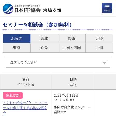
セミナー&相談会（参加無料）
北海道
東北
関東
北陸
東海
近畿
中国・四国
九州
選択してください
支部
日時
イベント名
会場
道北支部
2021年09月11日
14:30～18:00
くらしに役立つFPミニセミナ
稚内総合文化センター／
ー＆お金に関するお悩み相談
会議室A
会