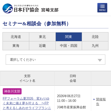
セミナー&相談会（参加無料）
北海道
東北
関東
北陸
東海
近畿
中国・四国
九州
選択してください
支部
日時
イベント名
会場
神奈川支部
2026年06月27日
FPフォーラム夏2026 変わりゆ
開催報
11:00～16:00
く未来に備え夢を叶える 〜FP
告
川崎市産業振興会館
と考えるしあわせライフプランニ