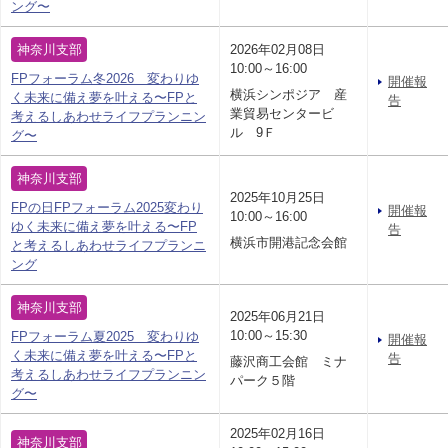
ング〜
神奈川支部
2026年02月08日
10:00～16:00
FPフォーラム冬2026 変わりゆ
開催報
横浜シンポジア 産
く未来に備え夢を叶える〜FPと
告
業貿易センタービ
考えるしあわせライフプランニン
ル 9Ｆ
グ〜
神奈川支部
2025年10月25日
FPの日FPフォーラム2025変わり
開催報
10:00～16:00
ゆく未来に備え夢を叶える〜FP
告
横浜市開港記念会館
と考えるしあわせライフプランニ
ング
神奈川支部
2025年06月21日
10:00～15:30
FPフォーラム夏2025 変わりゆ
開催報
く未来に備え夢を叶える〜FPと
告
藤沢商工会館 ミナ
考えるしあわせライフプランニン
パーク５階
グ〜
2025年02月16日
神奈川支部