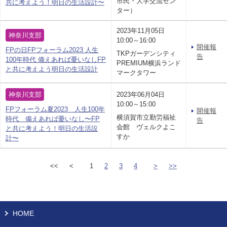
市民・大学交流セン
共に考えよう！明日の生活設計〜
ター）
2023年11月05日
神奈川支部
10:00～16:00
開催報
FPの日FPフォーラム2023 人生
TKPガーデンシティ
告
100年時代 備えあれば憂いなしFP
PREMIUM横浜ランド
と共に考えよう明日の生活設計
マークタワー
神奈川支部
2023年06月04日
10:00～15:00
FPフォーラム夏2023 人生100年
開催報
横須賀市立勤労福祉
時代 備えあれば憂いなし〜FP
告
会館 ヴェルクよこ
と共に考えよう！明日の生活設
すか
計〜
<<
<
1
2
3
4
>
>>
HOME