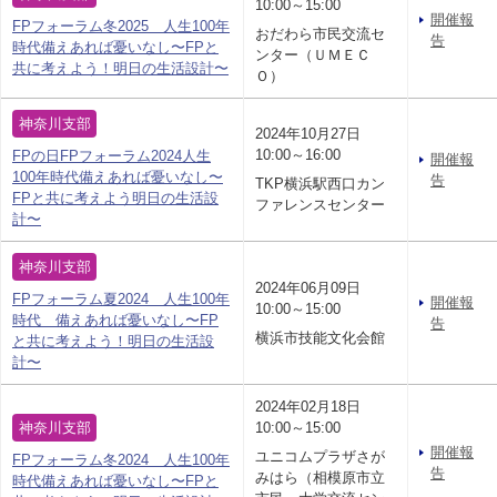
10:00～15:00
開催報
FPフォーラム冬2025 人生100年
おだわら市民交流セ
告
時代備えあれば憂いなし〜FPと
ンター（ＵＭＥＣ
共に考えよう！明日の生活設計〜
Ｏ）
神奈川支部
2024年10月27日
10:00～16:00
FPの日FPフォーラム2024人生
開催報
100年時代備えあれば憂いなし〜
告
TKP横浜駅西口カン
FPと共に考えよう明日の生活設
ファレンスセンター
計〜
神奈川支部
2024年06月09日
FPフォーラム夏2024 人生100年
開催報
10:00～15:00
時代 備えあれば憂いなし〜FP
告
横浜市技能文化会館
と共に考えよう！明日の生活設
計〜
2024年02月18日
神奈川支部
10:00～15:00
開催報
ユニコムプラザさが
FPフォーラム冬2024 人生100年
告
みはら（相模原市立
時代備えあれば憂いなし〜FPと