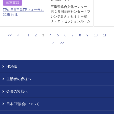
10:30～15:30
三重支部
三重県総合文化センター
FPの日®三重FPフォーラム
男女共同参画センター「フ
2025 in 津
レンテみえ」セミナー室
Ａ・Ｃ・セッションルーム
<<
<
1
2
3
4
5
6
7
8
9
10
11
>
>>
HOME
生活者の皆様へ
会員の皆様へ
日本FP協会について