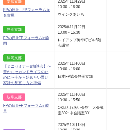
愛知支部
2025年11月29日
10:30～16:30
FPの日® FPフォーラム in
ウインクあいち
名古屋
2025年11月22日
静岡支部
10:00～15:30
FPの日®FPフォーラムin静
レイアップ御幸町ビル5階
岡
会議室
静岡支部
2025年11月08日
【ミニセミナー&相談会】〜
10:00～16:00
豊かなセカンドライフのた
日本FP協会静岡支部
めに〜今から始めたい賢い
家計の見直し方と準備
2025年11月08日
岐阜支部
10:30～15:50
FPの日®FPフォーラムin岐
OKBふれあい会館 大会議
阜
室302･中会議室301
2025年10月18日