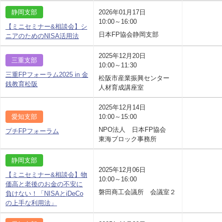
静岡支部
2026年01月17日
10:00～16:00
【ミニセミナー&相談会】シ
日本FP協会静岡支部
ニアのためのNISA活用法
2025年12月20日
三重支部
10:00～11:30
三重FPフォーラム2025 in 金
松阪市産業振興センター
銭教育松阪
人材育成講座室
2025年12月14日
愛知支部
10:00～15:00
NPO法人 日本FP協会
プチFPフォーラム
東海ブロック事務所
静岡支部
2025年12月06日
【ミニセミナー&相談会】物
10:00～16:00
価高と老後のお金の不安に
磐田商工会議所 会議室２
負けない！「NISAとiDeCo
の上手な利用法」