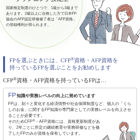
国家検定制度のひとつで、1級から3級まで
あります。2級以上に合格した方で日本FP
協会のAFP認定研修修了者は「AFP資格」
の登録権利が得られます。
®
FPを選ぶときには、CFP
資格・AFP資格を
持っているFPを選ぶことをお勧めします
®
CFP
資格・AFP資格を持っているFPは…
FP
知識や実務レベルの向上に努めています
FPは、刻々と変化する経済情勢や社会保障制度など、個人の「くら
しのお金」に関するFP知識や専門家としての実務レベルを向上させ
ることが必要です。
®
そのためCFP
・AFP資格には、資格更新制度があ
り、2年ごとに所定の継続教育や実務研修などを修
了したFPのみが資格を保有しています。