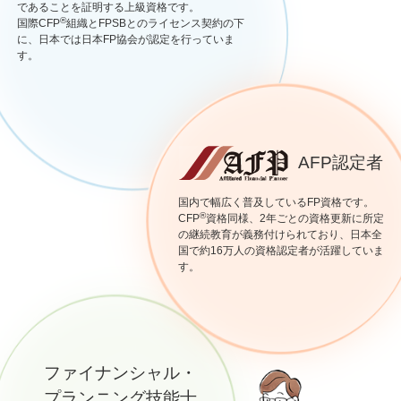
であることを証明する上級資格です。
®
国際CFP
組織とFPSBとのライセンス契約の下
に、日本では日本FP協会が認定を行っていま
す。
AFP認定者
国内で幅広く普及しているFP資格です。
®
CFP
資格同様、2年ごとの資格更新に所定
の継続教育が義務付けられており、日本全
国で約16万人の資格認定者が活躍していま
す。
ファイナンシャル・
プランニング技能士