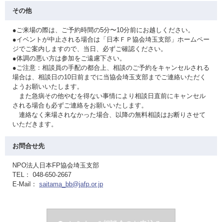
その他
●ご来場の際は、ご予約時間の5分〜10分前にお越しください。
●イベントが中止される場合は「日本ＦＰ協会埼玉支部」ホームペー
ジでご案内しますので、当日、必ずご確認ください。
●体調の悪い方は参加をご遠慮下さい。
●ご注意：相談員の手配の都合上、相談のご予約をキャンセルされる
場合は、相談日の10日前までに当協会埼玉支部までご連絡いただく
ようお願いいたします。
また急病その他やむを得ない事情により相談日直前にキャンセル
される場合も必ずご連絡をお願いいたします。
連絡なく来場されなかった場合、以降の無料相談はお断りさせて
いただきます。
お問合せ先
NPO法人日本FP協会埼玉支部
TEL： 048-650-2667
E-Mail：
saitama_bb@jafp.or.jp