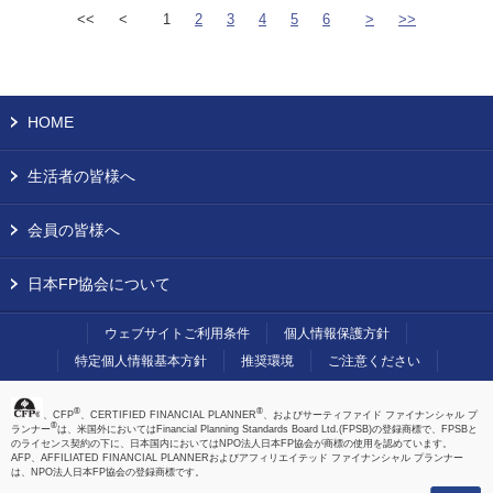
<<
<
1
2
3
4
5
6
>
>>
HOME
生活者の皆様へ
会員の皆様へ
日本FP協会について
ウェブサイトご利用条件
個人情報保護方針
特定個人情報基本方針
推奨環境
ご注意ください
®
®
、CFP
、CERTIFIED FINANCIAL PLANNER
、およびサーティファイド ファイナンシャル プ
®
ランナー
は、米国外においてはFinancial Planning Standards Board Ltd.(FPSB)の登録商標で、FPSBと
のライセンス契約の下に、日本国内においてはNPO法人日本FP協会が商標の使用を認めています。
AFP、AFFILIATED FINANCIAL PLANNERおよびアフィリエイテッド ファイナンシャル プランナー
は、NPO法人日本FP協会の登録商標です。