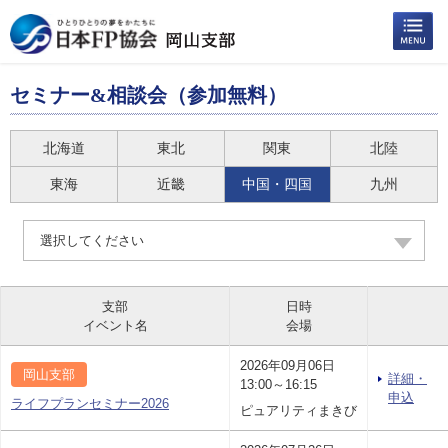
セミナー&相談会（参加無料）
北海道
東北
関東
北陸
東海
近畿
中国・四国
九州
選択してください
支部
日時
イベント名
会場
2026年09月06日
岡山支部
詳細・
13:00～16:15
申込
ライフプランセミナー2026
ピュアリティまきび