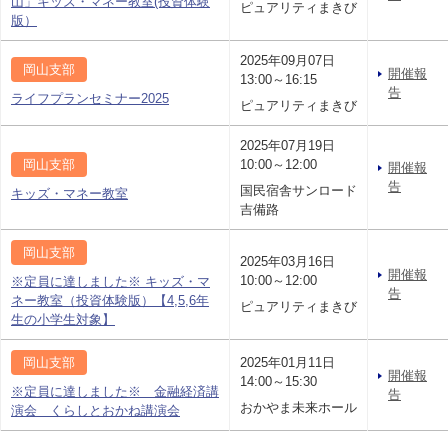
山」キッズ・マネー教室(投資体験
ピュアリティまきび
版）
2025年09月07日
岡山支部
開催報
13:00～16:15
告
ライフプランセミナー2025
ピュアリティまきび
2025年07月19日
岡山支部
10:00～12:00
開催報
告
国民宿舎サンロード
キッズ・マネー教室
吉備路
岡山支部
2025年03月16日
開催報
10:00～12:00
※定員に達しました※ キッズ・マ
告
ネー教室（投資体験版）【4,5,6年
ピュアリティまきび
生の小学生対象】
岡山支部
2025年01月11日
開催報
14:00～15:30
※定員に達しました※ 金融経済講
告
おかやま未来ホール
演会 くらしとおかね講演会