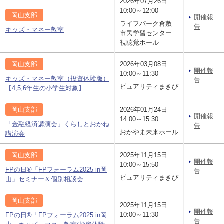
2026年07月26日
10:00～12:00
岡山支部
開催報
ライフパーク倉敷
告
キッズ・マネー教室
市民学習センター
視聴覚ホール
岡山支部
2026年03月08日
開催報
10:00～11:30
キッズ・マネー教室（投資体験版）
告
ピュアリティまきび
【4,5,6年生の小学生対象】
岡山支部
2026年01月24日
開催報
14:00～15:30
「金融経済講演会」くらしとおかね
告
おかやま未来ホール
講演会
岡山支部
2025年11月15日
開催報
10:00～15:50
FPの日®「FPフォーラム2025 in岡
告
ピュアリティまきび
山」セミナー＆個別相談会
岡山支部
2025年11月15日
開催報
10:00～11:30
FPの日®「FPフォーラム2025 in岡
告