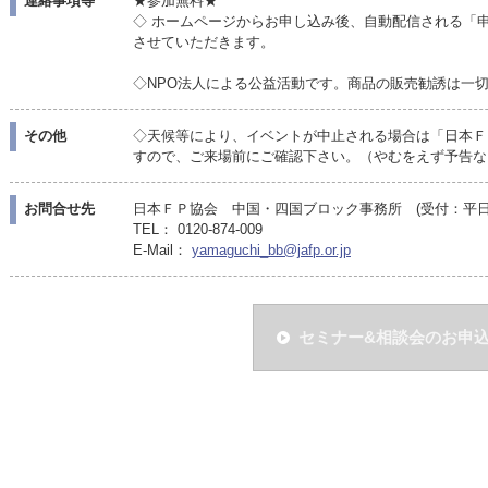
連絡事項等
★参加無料★
◇ ホームページからお申し込み後、自動配信される「
させていただきます。
◇NPO法人による公益活動です。商品の販売勧誘は一
その他
◇天候等により、イベントが中止される場合は「日本Ｆ
すので、ご来場前にご確認下さい。（やむをえず予告な
お問合せ先
日本ＦＰ協会 中国・四国ブロック事務所 (受付：平日10:
TEL： 0120-874-009
E-Mail：
yamaguchi_bb@jafp.or.jp
セミナー&相談会のお申