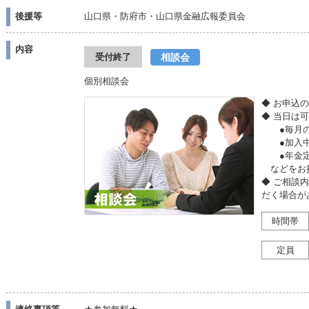
後援等
山口県・防府市・山口県金融広報委員会
内容
相談会
受付終了
個別相談会
◆ お申込
◆ 当日は
●毎月の収
●加入中
●年金定
などをお
◆ ご相談
だく場合が
時間帯
定員