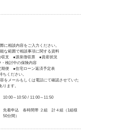
の際に相談内容をご入力ください。
可能な範囲で相談事項に関する資料
支 ●源泉徴収票 ●資産状況
・検討中の保険内容
期便 ●住宅ローン返済予定表
持ちください。
内容をメールもしくは電話にて確認させていた
あります。
10:00～10:50
/
11:00～11:50
先着申込 各時間帯 ２組 計４組（1組様
50分間）