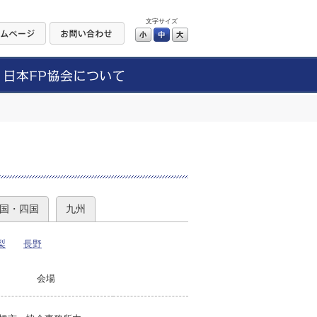
文字サイズ
小
中
大
）
国・四国
九州
梨
長野
会場