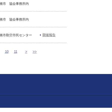
橋市 協会事務所内
橋市 協会事務所内
開催報告
橋市勤労市民センター
10
11
>
>>