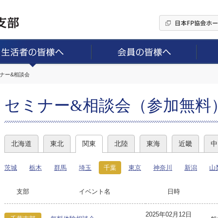
ミナー&相談会
セミナー&相談会（参加無料
北海道
東北
関東
北陸
東海
近畿
中
茨城
栃木
群馬
埼玉
千葉
東京
神奈川
新潟
山
支部
イベント名
日時
2025年02月12日