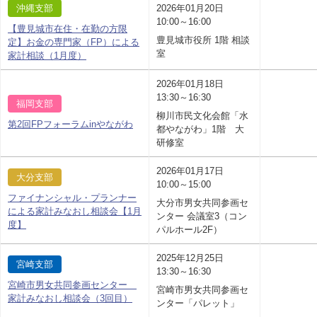
沖縄支部
2026年01月20日
10:00～16:00
【豊見城市在住・在勤の方限
豊見城市役所 1階 相談
定】お金の専門家（FP）による
室
家計相談（1月度）
2026年01月18日
13:30～16:30
福岡支部
柳川市民文化会館「水
第2回FPフォーラムinやながわ
都やながわ」1階 大
研修室
2026年01月17日
大分支部
10:00～15:00
ファイナンシャル・プランナー
大分市男女共同参画セ
による家計みなおし相談会【1月
ンター 会議室3（コン
度】
パルホール2F）
2025年12月25日
宮崎支部
13:30～16:30
宮崎市男女共同参画センター
宮崎市男女共同参画セ
家計みなおし相談会（3回目）
ンター「パレット」