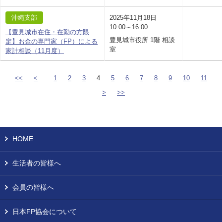
沖縄支部
2025年11月18日
10:00～16:00
【豊見城市在住・在勤の方限
豊見城市役所 1階 相談
定】お金の専門家（FP）による
室
家計相談（11月度）
<<
<
1
2
3
4
5
6
7
8
9
10
11
>
>>
HOME
生活者の皆様へ
会員の皆様へ
日本FP協会について