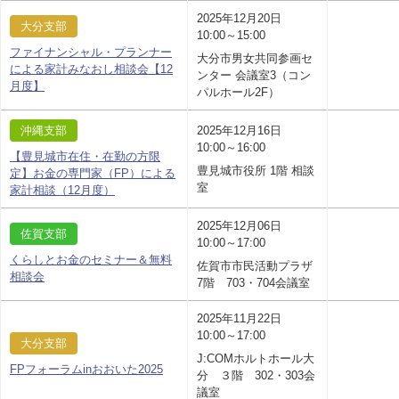
2025年12月20日
大分支部
10:00～15:00
ファイナンシャル・プランナー
大分市男女共同参画セ
による家計みなおし相談会【12
ンター 会議室3（コン
月度】
パルホール2F）
沖縄支部
2025年12月16日
10:00～16:00
【豊見城市在住・在勤の方限
豊見城市役所 1階 相談
定】お金の専門家（FP）による
室
家計相談（12月度）
2025年12月06日
佐賀支部
10:00～17:00
くらしとお金のセミナー＆無料
佐賀市市民活動プラザ
相談会
7階 703・704会議室
2025年11月22日
10:00～17:00
大分支部
J:COMホルトホール大
FPフォーラムinおおいた2025
分 ３階 302・303会
議室