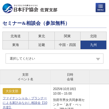
セミナー&相談会（参加無料）
北海道
東北
関東
北陸
東海
近畿
中国・四国
九州
選択してください
支部
日時
イベント名
会場
2025年10月18日
大分支部
10:00～15:00
ファイナンシャル・プランナー
別府市男女共同参画セ
による家計みなおし相談会【10
ンター「あす・べっ
月度】