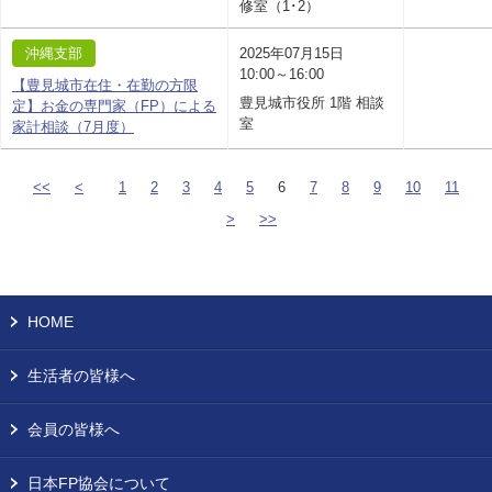
修室（1･2）
沖縄支部
2025年07月15日
10:00～16:00
【豊見城市在住・在勤の方限
豊見城市役所 1階 相談
定】お金の専門家（FP）による
室
家計相談（7月度）
<<
<
1
2
3
4
5
6
7
8
9
10
11
>
>>
HOME
生活者の皆様へ
会員の皆様へ
日本FP協会について