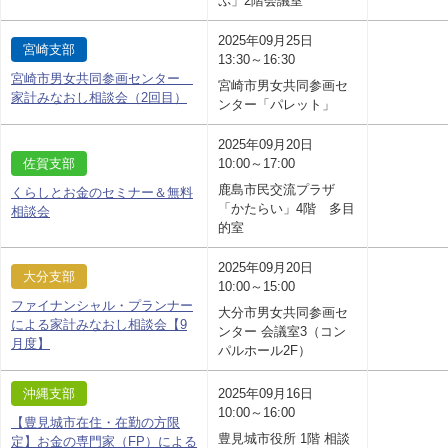
ぷ」2階会議室
2025年09月25日
宮崎支部
13:30～16:30
宮崎市男女共同参画センター
宮崎市男女共同参画セ
家計みなおし相談会（2回目）
ンター「パレット」
2025年09月20日
佐賀支部
10:00～17:00
鹿島市民交流プラザ
くらしとお金のセミナー＆無料
「かたらい」4階 多目
相談会
的室
2025年09月20日
大分支部
10:00～15:00
ファイナンシャル・プランナー
大分市男女共同参画セ
による家計みなおし相談会【9
ンター 会議室3（コン
月度】
パルホール2F）
沖縄支部
2025年09月16日
10:00～16:00
【豊見城市在住・在勤の方限
豊見城市役所 1階 相談
定】お金の専門家（FP）による