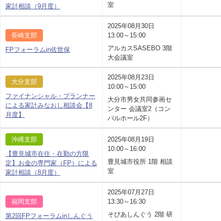
室
家計相談（9月度）
2025年08月30日
長崎支部
13:00～15:00
アルカスSASEBO 3階
FPフォーラムin佐世保
大会議室
2025年08月23日
大分支部
10:00～15:00
ファイナンシャル・プランナー
大分市男女共同参画セ
による家計みなおし相談会【8
ンター 会議室2（コン
月度】
パルホール2F）
沖縄支部
2025年08月19日
10:00～16:00
【豊見城市在住・在勤の方限
豊見城市役所 1階 相談
定】お金の専門家（FP）による
室
家計相談（8月度）
2025年07月27日
福岡支部
13:30～16:30
そぴあしんぐう 2階 研
第2回FPフォーラムinしんぐう