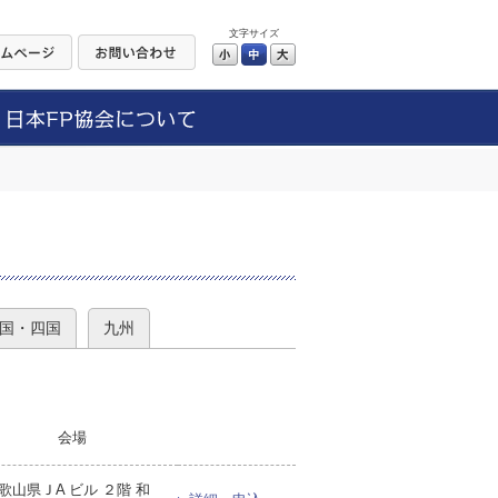
文字サイズ
小
中
大
）
国・四国
九州
会場
歌山県ＪA ビル ２階 和