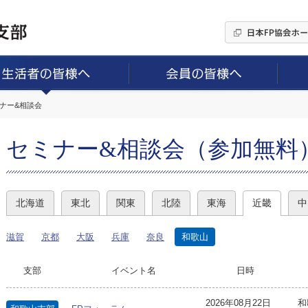
ミナー&相談会
セミナー&相談会（参加無料
北海道
東北
関東
北陸
東海
近畿
中
滋賀
京都
大阪
兵庫
奈良
和歌山
支部
イベント名
日時
2026年08月22日
和