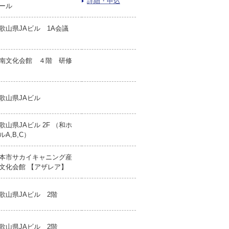
詳細・申込
ール
歌山県JAビル 1A会議
南文化会館 ４階 研修
歌山県JAビル
歌山県JAビル 2F （和ホ
ルA,B,C）
本市サカイキャニング産
文化会館 【アザレア】
歌山県JAビル 2階
歌山県JAビル 2階