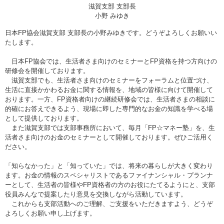
滋賀支部 支部長
小野 みゆき
日本FP協会滋賀支部 支部長の小野みゆきです。どうぞよろしくお願いい
たします。
日本FP協会では、生活者さま向けのセミナーとFP資格を持つ方向けの
研修会を開催しております。
滋賀支部でも、生活者さま向けのセミナーをフォーラムと位置づけ、
生活に直接かかわるお金に関する情報を、地域の皆様に向けて開催して
おります。一方、FP資格者向けの継続研修会では、生活者さまの相談に
的確にお答えできるよう、現場に即した専門的なお金の知識を学べる場
として提供しております。
また滋賀支部では支部事務所において、毎月「FP☆マネー塾」を、生
活者さま向けのお金のセミナーとして開催しております。ぜひご活用く
ださい。
「知らなかった」と「知っていた」では、将来の暮らしが大きく変わり
ます。お金の情報のスペシャリストであるファイナンシャル・プランナ
ーとして、生活者の皆様やFP資格者の方のお役にたてるようにと、支部
役員みんなで提案したり意見を交換しながら活動しています。
これからも支部活動へのご理解、ご支援をいただきますよう、どうぞ
よろしくお願い申し上げます。