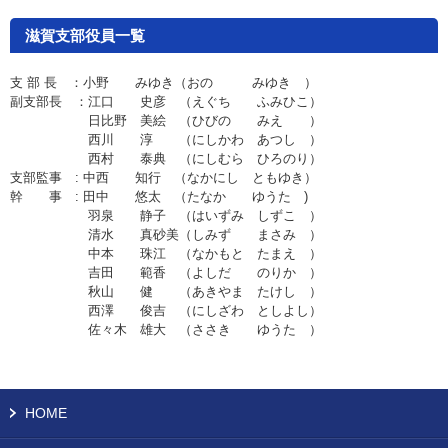
滋賀支部役員一覧
支 部 長 ：小野 みゆき（おの みゆき ）
副支部長 ：江口 史彦 （えぐち ふみひこ）
日比野 美絵 （ひびの みえ ）
西川 淳 （にしかわ あつし ）
西村 泰典 （にしむら ひろのり）
支部監事 : 中西 知行 （なかにし ともゆき）
幹 事 : 田中 悠太 （たなか ゆうた )
羽泉 静子 （はいずみ しずこ ）
清水 真砂美（しみず まさみ ）
中本 珠江 （なかもと たまえ ）
吉田 範香 （よしだ のりか ）
秋山 健 （あきやま たけし ）
西澤 俊吉 （にしざわ としよし）
佐々木 雄大 （ささき ゆうた ）
HOME