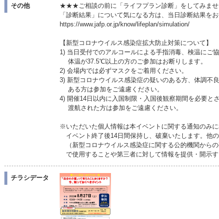
その他
★★★ご相談の前に「ライフプラン診断」をしてみませ
「診断結果」について気になる方は、当日診断結果をお
https://www.jafp.or.jp/know/lifeplan/simulation/
【新型コロナウイルス感染症拡大防止対策について】
1) 当日受付でのアルコールによる手指消毒、検温にご
体温が37.5℃以上の方のご参加はお断りします。
2) 会場内では必ずマスクをご着用ください。
3) 新型コロナウイルス感染症の疑いのある方、体調不
ある方は参加をご遠慮ください。
4) 開催14日以内に入国制限・入国後観察期間を必要と
渡航された方は参加をご遠慮ください。
※いただいた個人情報は本イベントに関する通知のみに
イベント終了後14日間保持し、破棄いたします。他の
（新型コロナウイルス感染症に関する公的機関からの
で使用することや第三者に対して情報を提供・開示す
チラシデータ