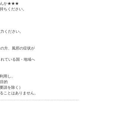
んか★★★
持ちください。
協力ください。
良の方、風邪の症状が
されている国・地域へ
利用し、
目的
要請を除く）
ることはありません。