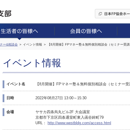
ミナー&相談会
イベント情報
【8月開催】FPマネー塾＆無料個別相談会（セミナー受
イベント情報
イベント名
【8月開催】FPマネー塾＆無料個別相談会（セミナー受
日時
2022年08月27日 13:00～15:30
会場
ヤサカ四条烏丸ビル2F 大会議室
京都市下京区四条通室町東入函谷鉾町79
URL：
http://www.westbldg.com/access.html