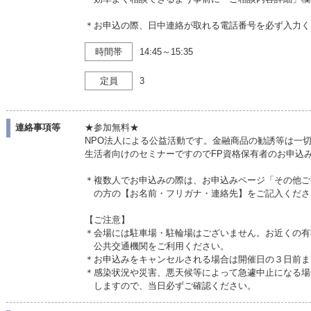
＊お申込の際、日中連絡が取れる電話番号を必ず入力く
時間帯
14:45～15:35
定員
3
連絡事項等
★参加無料★
NPO法人による公益活動です。金融商品の勧誘等は一
生活者向けのセミナーですのでFP資格保有者のお申込
＊複数人でお申込みの際は、お申込みページ「その他ご
の方の【お名前・フリガナ・連絡先】をご記入くださ
【ご注意】
＊会場には駐車場・駐輪場はございません。お近くの有
公共交通機関をご利用ください。
＊お申込みをキャンセルされる場合は開催日の３日前ま
＊感染状況や災害、悪天候等によって急遽中止になる場
しますので、当日必ずご確認ください。