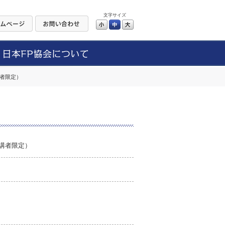
文字サイズ
小
中
大
講者限定）
講者限定）