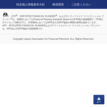
特定個人情報基本方針
推奨環境
ご注意ください
®
®
、CFP
、CERTIFIED FINANCIAL PLANNER
、およびサーティファイド ファイナンシャル プ
®
ランナー
は、米国外においてはFinancial Planning Standards Board Ltd.(FPSB)の登録商標で、FPSBと
のライセンス契約の下に、日本国内においてはNPO法人日本FP協会が商標の使用を認めています。
AFP、AFFILIATED FINANCIAL PLANNERおよびアフィリエイテッド ファイナンシャル プランナー
は、NPO法人日本FP協会の登録商標です。
Copyright Japan Association for Financial Planners,
ALL Rights Reserved.
上へ