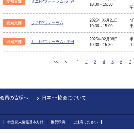
愛知支部
ミニFPフォーラムin刈谷
「
10:30～15:30
学
2025年06月21日
N
愛知支部
プチFPフォーラム
10:00～15:00
東
2025年02月08日
半
愛知支部
ミニFPフォーラムin半田
10:30～15:30
工
<<
<
1
2
3
4
5
6
7
会員の皆様へ
日本FP協会について
特定個人情報基本方針
推奨環境
ご注意ください