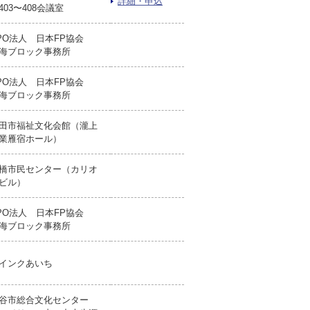
詳細・申込
403〜408会議室
PO法人 日本FP協会
海ブロック事務所
PO法人 日本FP協会
海ブロック事務所
田市福祉文化会館（瀧上
業雁宿ホール）
橋市民センター（カリオ
ビル）
PO法人 日本FP協会
海ブロック事務所
インクあいち
谷市総合文化センター