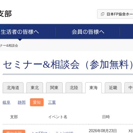
ミナー&相談会
セミナー&相談会（参加無料
北海道
東北
関東
北陸
東海
近畿
中
岐阜
静岡
愛知
三重
支部
イベント名
日時
2026年08月23日
刈