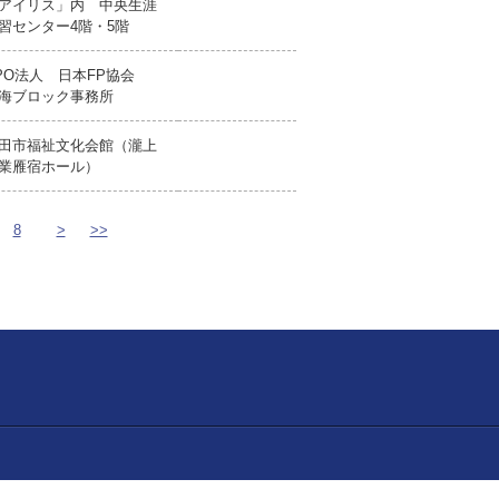
アイリス」内 中央生涯
習センター4階・5階
PO法人 日本FP協会
海ブロック事務所
田市福祉文化会館（瀧上
業雁宿ホール）
8
>
>>