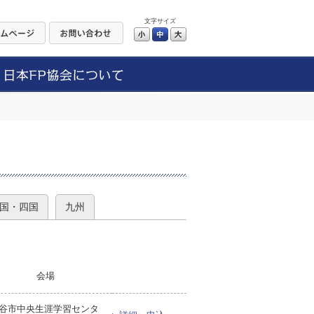
文字サイズ
小
中
大
）
国・四国
九州
会場
谷市中央生涯学習センタ