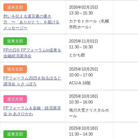
道央支部
2026年02月15日
13:30～15:30
想いを伝える遺言書の書き
カナモトホール（札幌
方 〜「ありがとう」を届ける
市民ホール）
メッセージ〜
道東支部
2025年11月01日
11:30～16:30
FPの日® FPフォーラムin道東＆
とかち館
金融経済講演会
道央支部
2025年10月25日
10:00～17:00
FPフォーラム2025＆知るぽると
ACU-A 16階
講演会 ㏌さっぽろ
2025年10月18日
道北支部
10:30～16:00
FPフォーラム＆金融・経済講演
旭川大雪クリスタルホ
会 in あさひかわ
ール
2025年10月18日
道東支部
11:30～14:30