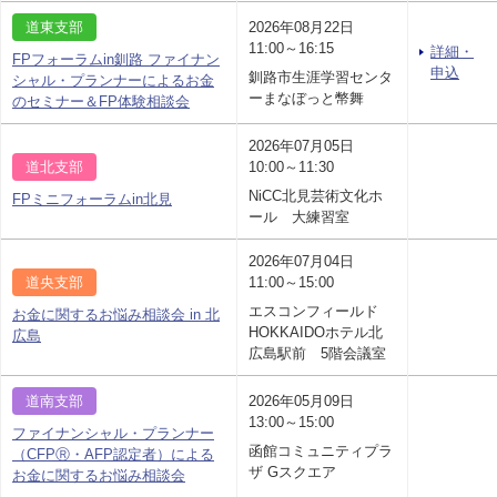
道東支部
2026年08月22日
11:00～16:15
詳細・
FPフォーラムin釧路 ファイナン
申込
釧路市生涯学習センタ
シャル・プランナーによるお金
ーまなぼっと幣舞
のセミナー＆FP体験相談会
2026年07月05日
道北支部
10:00～11:30
NiCC北見芸術文化ホ
FPミニフォーラムin北見
ール 大練習室
2026年07月04日
道央支部
11:00～15:00
エスコンフィールド
お金に関するお悩み相談会 in 北
HOKKAIDOホテル北
広島
広島駅前 5階会議室
道南支部
2026年05月09日
13:00～15:00
ファイナンシャル・プランナー
函館コミュニティプラ
（CFPⓇ・AFP認定者）による
ザ Gスクエア
お金に関するお悩み相談会