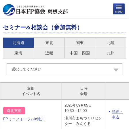
セミナー&相談会（参加無料）
北海道
東北
関東
北陸
東海
近畿
中国・四国
九州
選択してください
支部
日時
イベント名
会場
2026年09月05日
道北支部
10:30～12:00
詳細・
申込
滝川市まちづくりセン
FPミニフォーラムin滝川
ター みんくる