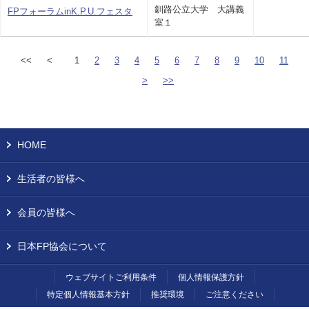
釧路公立大学 大講義
FPフォーラムinK.P.U.フェスタ
室１
<<
<
1
2
3
4
5
6
7
8
9
10
11
>
>>
HOME
生活者の皆様へ
会員の皆様へ
日本FP協会について
ウェブサイトご利用条件
個人情報保護方針
特定個人情報基本方針
推奨環境
ご注意ください