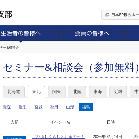
ミナー&相談会
セミナー&相談会（参加無料
北海道
東北
関東
北陸
東海
近畿
中
青森
岩手
宮城
秋田
山形
福島
支部
イベント名
日時
【郡山】くらしとお金のセミ
2026年02月14日
郡