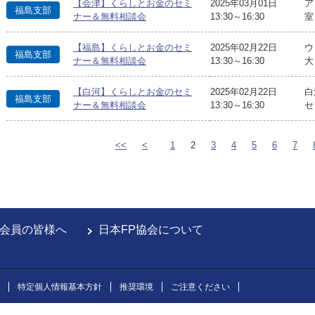
【会津】くらしとお金のセミ
2025年03月01日
ア
福島支部
ナー＆無料相談会
13:30～16:30
室
【福島】くらしとお金のセミ
2025年02月22日
ウ
福島支部
ナー＆無料相談会
13:30～16:30
大
【白河】くらしとお金のセミ
2025年02月22日
白
福島支部
ナー＆無料相談会
13:30～16:30
セ
<<
<
1
2
3
4
5
6
7
会員の皆様へ
日本FP協会について
特定個人情報基本方針
推奨環境
ご注意ください