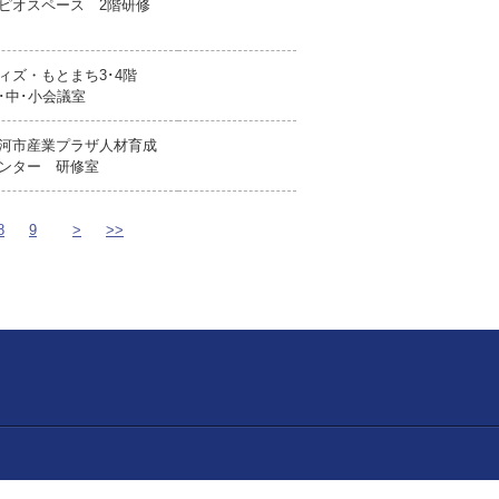
ピオスペース 2階研修
ィズ・もとまち3･4階
･中･小会議室
河市産業プラザ人材育成
ンター 研修室
8
9
>
>>