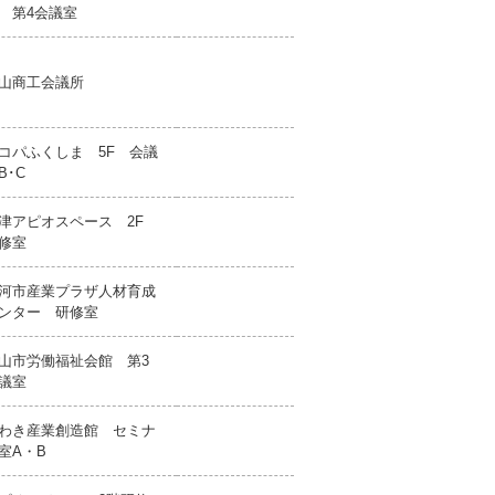
 第4会議室
山商工会議所
コパふくしま 5F 会議
B･C
津アピオスペース 2F
修室
河市産業プラザ人材育成
ンター 研修室
山市労働福祉会館 第3
議室
わき産業創造館 セミナ
室A・B