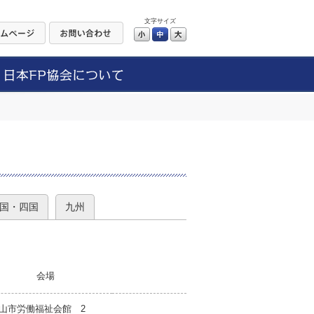
文字サイズ
小
中
大
）
国・四国
九州
会場
山市労働福祉会館 2