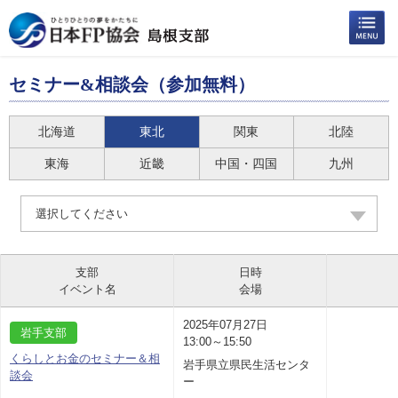
セミナー&相談会（参加無料）
北海道
東北
関東
北陸
東海
近畿
中国・四国
九州
選択してください
支部
日時
イベント名
会場
2025年07月27日
岩手支部
13:00～15:50
くらしとお金のセミナー＆相
岩手県立県民生活センタ
談会
ー