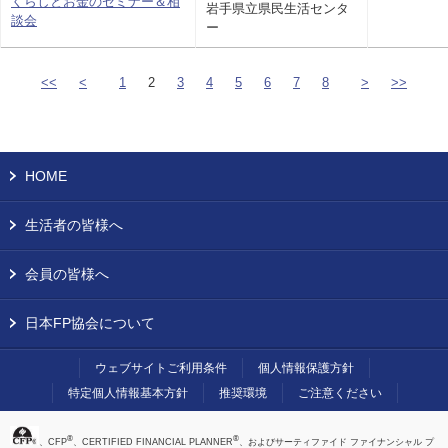
くらしとお金のセミナー＆相
岩手県立県民生活センタ
談会
ー
<<
<
1
2
3
4
5
6
7
8
>
>>
HOME
生活者の皆様へ
会員の皆様へ
日本FP協会について
ウェブサイトご利用条件
個人情報保護方針
特定個人情報基本方針
推奨環境
ご注意ください
®
®
、CFP
、CERTIFIED FINANCIAL PLANNER
、およびサーティファイド ファイナンシャル プ