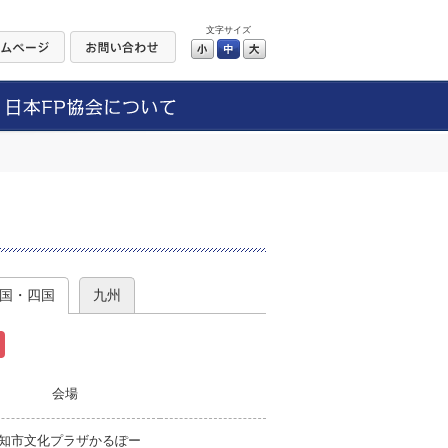
文字サイズ
小
中
大
）
国・四国
九州
会場
知市文化プラザかるぽー