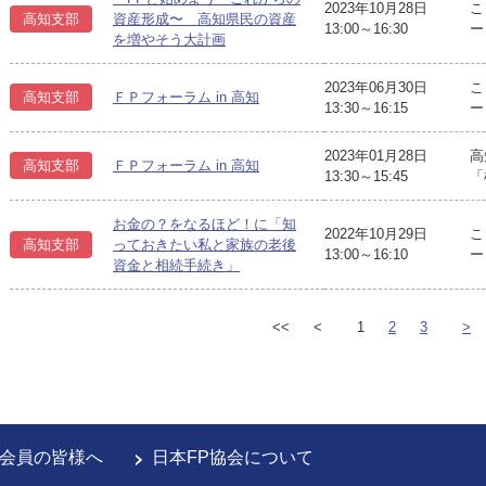
2023年10月28日
こ
高知支部
資産形成〜 高知県民の資産
13:00～16:30
ー
を増やそう大計画
2023年06月30日
こ
高知支部
ＦＰフォーラム in 高知
13:30～16:15
ー
2023年01月28日
高
高知支部
ＦＰフォーラム in 高知
13:30～15:45
「
お金の？をなるほど！に「知
2022年10月29日
こ
高知支部
っておきたい私と家族の老後
13:00～16:10
ー
資金と相続手続き」
<<
<
1
2
3
>
会員の皆様へ
日本FP協会について