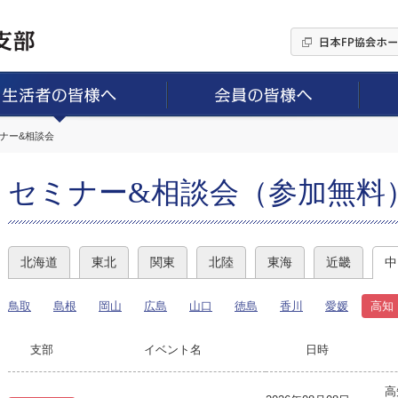
ミナー&相談会
セミナー&相談会（参加無料
北海道
東北
関東
北陸
東海
近畿
中
鳥取
島根
岡山
広島
山口
徳島
香川
愛媛
高知
支部
イベント名
日時
高