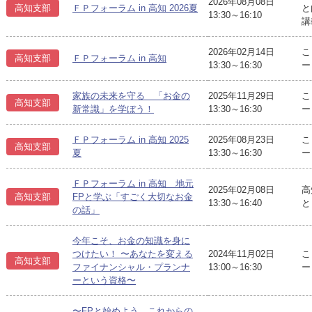
2026年08月08日
高知支部
ＦＰフォーラム in 高知 2026夏
と
13:30～16:10
講
2026年02月14日
こ
高知支部
ＦＰフォーラム in 高知
13:30～16:30
ー
家族の未来を守る 「お金の
2025年11月29日
こ
高知支部
新常識」を学ぼう！
13:30～16:30
ー
ＦＰフォーラム in 高知 2025
2025年08月23日
こ
高知支部
夏
13:30～16:30
ー
ＦＰフォーラム in 高知 地元
2025年02月08日
高
高知支部
FPと学ぶ「すごく大切なお金
13:30～16:40
と
の話」
今年こそ、お金の知識を身に
つけたい！ 〜あなたを変える
2024年11月02日
こ
高知支部
ファイナンシャル・プランナ
13:00～16:30
ー
ーという資格〜
〜FPと始めよう これからの