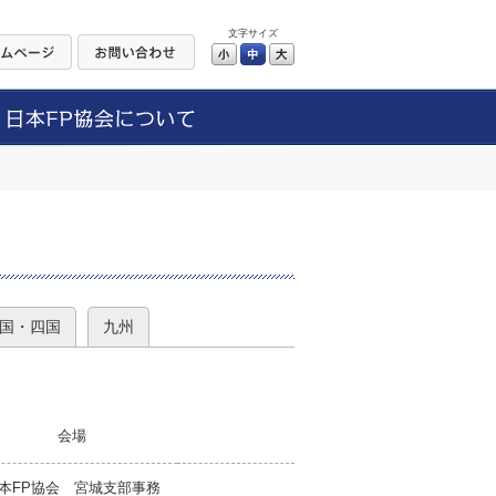
文字サイズ
小
中
大
）
国・四国
九州
会場
本FP協会 宮城支部事務