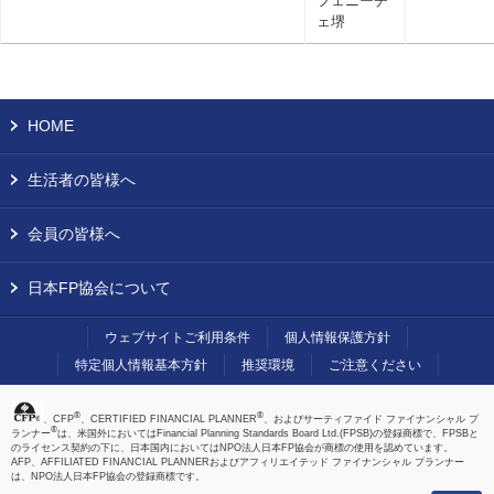
フェニーチ
ェ堺
HOME
生活者の皆様へ
会員の皆様へ
日本FP協会について
ウェブサイトご利用条件
個人情報保護方針
特定個人情報基本方針
推奨環境
ご注意ください
®
®
、CFP
、CERTIFIED FINANCIAL PLANNER
、およびサーティファイド ファイナンシャル プ
®
ランナー
は、米国外においてはFinancial Planning Standards Board Ltd.(FPSB)の登録商標で、FPSBと
のライセンス契約の下に、日本国内においてはNPO法人日本FP協会が商標の使用を認めています。
AFP、AFFILIATED FINANCIAL PLANNERおよびアフィリエイテッド ファイナンシャル プランナー
は、NPO法人日本FP協会の登録商標です。