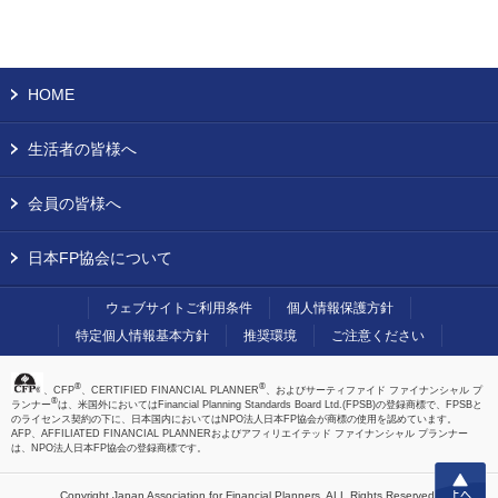
HOME
生活者の皆様へ
会員の皆様へ
日本FP協会について
ウェブサイトご利用条件
個人情報保護方針
特定個人情報基本方針
推奨環境
ご注意ください
®
®
、CFP
、CERTIFIED FINANCIAL PLANNER
、およびサーティファイド ファイナンシャル プ
®
ランナー
は、米国外においてはFinancial Planning Standards Board Ltd.(FPSB)の登録商標で、FPSBと
のライセンス契約の下に、日本国内においてはNPO法人日本FP協会が商標の使用を認めています。
AFP、AFFILIATED FINANCIAL PLANNERおよびアフィリエイテッド ファイナンシャル プランナー
は、NPO法人日本FP協会の登録商標です。
上へ
Copyright Japan Association for Financial Planners,
ALL Rights Reserved.