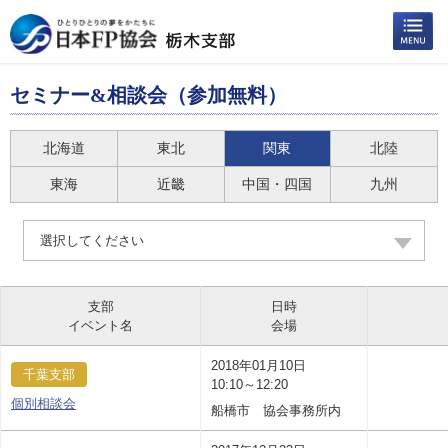
セミナー&相談会（参加無料）
北海道
東北
関東
北陸
東海
近畿
中国・四国
九州
選択してください
支部
日時
イベント名
会場
2018年01月10日
千葉支部
10:10～12:20
個別相談会
船橋市 協会事務所内