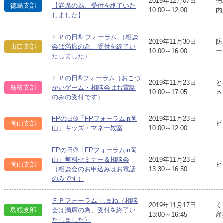
2019年12月07日
徳
徳島支部
【満席の為、受付を終了いた
10:00～12:00
内
しました】
ＦＰの日® フォーラム （相談
2019年11月30日
防
山口支部
会は満席の為、受付を終了い
10:00～16:00
ー
たしました）
ＦＰの日®フォーラム（おこづ
2019年11月23日
と
鳥取支部
かいゲーム・相談会はお電話
10:00～17:05
５
のみの受付です）
FPの日®「FPフォーラムin岡
2019年11月23日
岡山支部
ピ
山」キッズ・マネー教室
10:00～12:00
FPの日®「FPフォーラムin岡
山」無料セミナー＆相談会
2019年11月23日
岡山支部
ピ
（相談会のお申込みはお電話
13:30～16:50
のみです）
ＦＰフォーラム しまね（相談
2019年11月17日
く
島根支部
会は満席の為、受付を終了い
13:00～16:45
産
たしました）