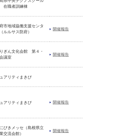
島県中央テクノスクール
 在職者訓練棟
府市地域協働支援センタ
開催報告
（ルルサス防府）
りぎん文化会館 第４・
開催報告
会議室
ュアリティまきび
開催報告
ュアリティまきび
にびきメッセ（島根県立
開催報告
業交流会館）