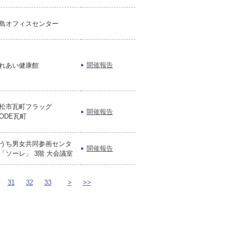
島オフィスセンター
開催報告
れあい健康館
松市瓦町フラッグ
開催報告
KODE瓦町
うち男女共同参画センタ
開催報告
「ソーレ」 3階 大会議室
31
32
33
>
>>