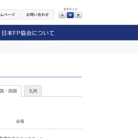
文字サイズ
小
中
大
）
国・四国
九州
会場