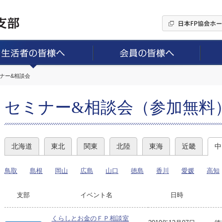
ミナー&相談会
セミナー&相談会（参加無料
北海道
東北
関東
北陸
東海
近畿
中
鳥取
島根
岡山
広島
山口
徳島
香川
愛媛
高知
支部
イベント名
日時
くらしとお金のＦＰ相談室