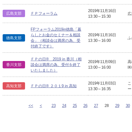
2019年11月16日
広島支部
ＦＰフォーラム
広
13:30～15:30
FPフォーラム2019in徳島「暮
らしとお金のセミナー＆相談
2019年11月16日
徳島支部
ふ
会」（相談会は満席の為、受
13:30～16:00
付終了です）
ＦＰの日® 2019 in 香川（相
2019年11月09日
高
香川支部
談会は満席の為、受付を終了
13:00～16:00
I
いたしました）
2019年11月03日
こ
高知支部
ＦＰの日® ２０１9 in 高知
13:30～16:35
ー
<<
<
23
24
25
26
27
28
29
30