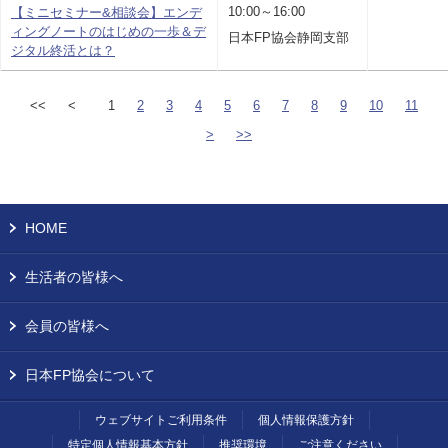
10:00～16:00
【ミニセミナー&相談会】エンデ
ィングノートのはじめの一歩＆デ
日本FP協会静岡支部
ジタル終活とは？
<<
<
1
2
3
4
5
6
7
8
9
10
11
>
>>
HOME
生活者の皆様へ
会員の皆様へ
日本FP協会について
ウェブサイトご利用条件
個人情報保護方針
特定個人情報基本方針
推奨環境
ご注意ください