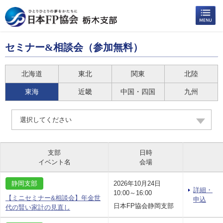
セミナー&相談会（参加無料）
北海道
東北
関東
北陸
東海
近畿
中国・四国
九州
選択してください
支部
日時
イベント名
会場
静岡支部
2026年10月24日
詳細・
10:00～16:00
【ミニセミナー&相談会】年金世
申込
日本FP協会静岡支部
代の賢い家計の見直し