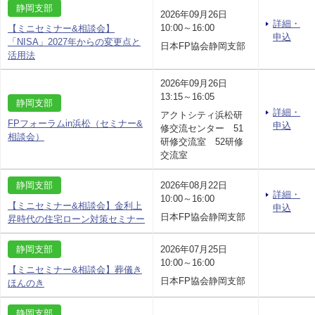
静岡支部
2026年09月26日
詳細・
10:00～16:00
【ミニセミナー&相談会】
申込
「NISA」2027年からの変更点と
日本FP協会静岡支部
活用法
2026年09月26日
13:15～16:05
静岡支部
詳細・
アクトシティ浜松研
FPフォーラムin浜松（セミナー&
申込
修交流センター 51
相談会）
研修交流室 52研修
交流室
静岡支部
2026年08月22日
詳細・
10:00～16:00
【ミニセミナー&相談会】金利上
申込
日本FP協会静岡支部
昇時代の住宅ローン対策セミナー
静岡支部
2026年07月25日
10:00～16:00
【ミニセミナー&相談会】葬儀き
日本FP協会静岡支部
ほんのき
静岡支部