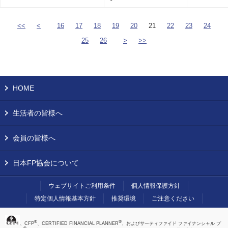
<<
<
16
17
18
19
20
21
22
23
24
25
26
>
>>
HOME
生活者の皆様へ
会員の皆様へ
日本FP協会について
ウェブサイトご利用条件
個人情報保護方針
特定個人情報基本方針
推奨環境
ご注意ください
®
®
、CFP
、CERTIFIED FINANCIAL PLANNER
、およびサーティファイド ファイナンシャル プ