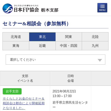
セミナー&相談会（参加無料）
北海道
東北
関東
北陸
東海
近畿
中国・四国
九州
選択してください
支部
日時
イベント名
会場
岩手支部
2021年08月22日
13:00～17:00
※くらしとお金のセミナー＆
岩手県立県民生活センタ
相談会は都合により開催延期
ー
となりました。