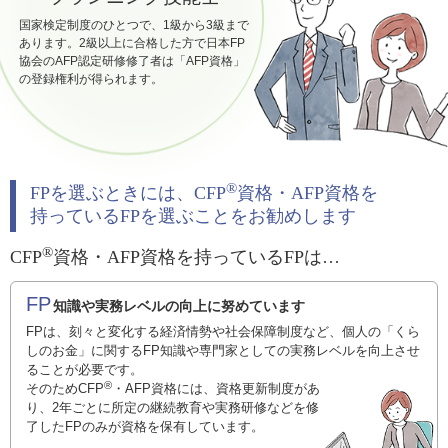
国家検定制度のひとつで、1級から3級まで
あります。2級以上に合格した方で日本FP
協会のAFP認定研修修了者は「AFP資格」
の登録権利が得られます。
®
FPを選ぶときには、CFP
資格・AFP資格を
持っているFPを選ぶことをお勧めします
®
CFP
資格・AFP資格を持っているFPは…
FP
知識や実務レベルの向上に努めています
FPは、刻々と変化する経済情勢や社会保障制度など、個人の「くら
しのお金」に関するFP知識や専門家としての実務レベルを向上させ
ることが必要です。
®
そのためCFP
・AFP資格には、資格更新制度があ
り、2年ごとに所定の継続教育や実務研修などを修
了したFPのみが資格を保有しています。