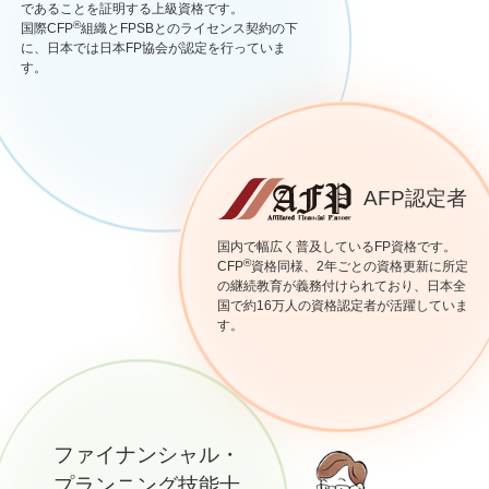
であることを証明する上級資格です。
®
国際CFP
組織とFPSBとのライセンス契約の下
に、日本では日本FP協会が認定を行っていま
す。
AFP認定者
国内で幅広く普及しているFP資格です。
®
CFP
資格同様、2年ごとの資格更新に所定
の継続教育が義務付けられており、日本全
国で約16万人の資格認定者が活躍していま
す。
ファイナンシャル・
プランニング技能士