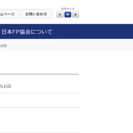
文字サイズ
小
中
大
なお話
なお話