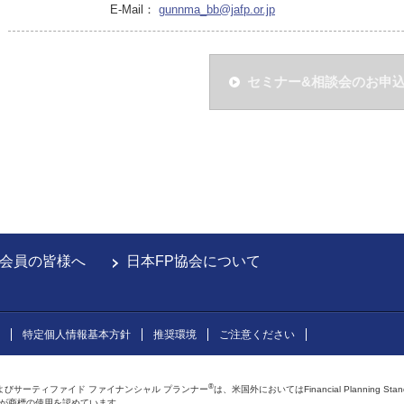
E-Mail：
gunnma_bb@jafp.or.jp
セミナー&相談会のお申
会員の皆様へ
日本FP協会について
特定個人情報基本方針
推奨環境
ご注意ください
®
よびサーティファイド ファイナンシャル プランナー
は、米国外においてはFinancial Planning Sta
会が商標の使用を認めています。