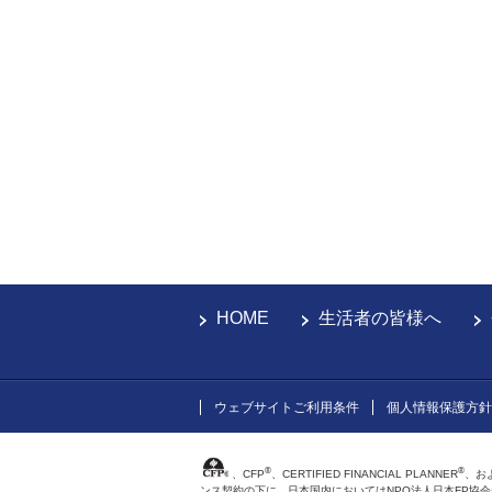
HOME
生活者の皆様へ
ウェブサイトご利用条件
個人情報保護方針
®
®
、CFP
、CERTIFIED FINANCIAL PLANNER
、お
ンス契約の下に、日本国内においてはNPO法人日本FP協