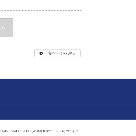
込み
一覧ページへ戻る
ndards Board Ltd.(FPSB)の登録商標で、FPSBとのライセ