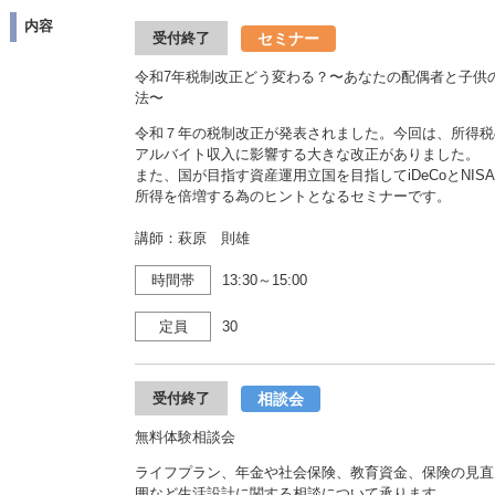
内容
セミナー
受付終了
令和7年税制改正どう変わる？〜あなたの配偶者と子供の働
法〜
令和７年の税制改正が発表されました。今回は、所得税
アルバイト収入に影響する大きな改正がありました。
また、国が目指す資産運用立国を目指してiDeCoとNI
所得を倍増する為のヒントとなるセミナーです。
講師：萩原 則雄
時間帯
13:30～15:00
定員
30
相談会
受付終了
無料体験相談会
ライフプラン、年金や社会保険、教育資金、保険の見直
囲など生活設計に関する相談について承ります。