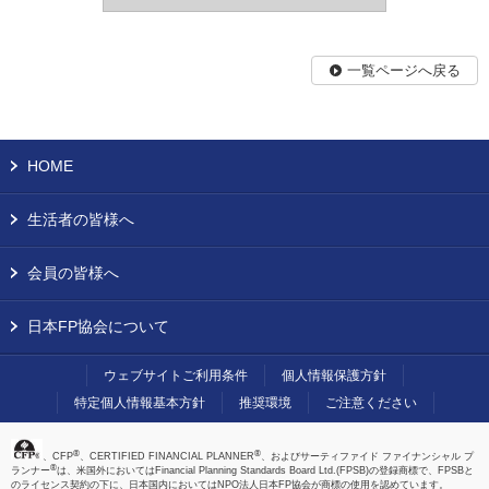
一覧ページへ戻る
HOME
生活者の皆様へ
会員の皆様へ
日本FP協会について
ウェブサイトご利用条件
個人情報保護方針
特定個人情報基本方針
推奨環境
ご注意ください
®
®
、CFP
、CERTIFIED FINANCIAL PLANNER
、およびサーティファイド ファイナンシャル プ
®
ランナー
は、米国外においてはFinancial Planning Standards Board Ltd.(FPSB)の登録商標で、FPSBと
のライセンス契約の下に、日本国内においてはNPO法人日本FP協会が商標の使用を認めています。