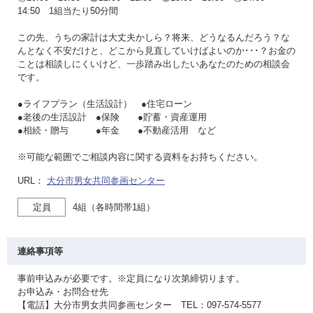
14:50 1組当たり50分間
この先、うちの家計は大丈夫かしら？将来、どうなるんだろう？な
んとなく不安だけと、どこから見直していけばよいのか･･･？お金の
ことは相談しにくいけど、一歩踏み出したいあなたのための相談会
です。
●ライフプラン（生活設計） ●住宅ローン
●老後の生活設計 ●保険 ●貯蓄・資産運用
●相続・贈与 ●年金 ●不動産活用 など
※可能な範囲でご相談内容に関する資料をお持ちください。
URL：
大分市男女共同参画センター
定員
4組（各時間帯1組）
連絡事項等
事前申込みが必要です。※定員になり次第締切ります。
お申込み・お問合せ先
【電話】大分市男女共同参画センター TEL：097-574-5577