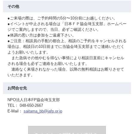
その他
●ご来場の際は、ご予約時間の5分〜10分前にお越しください。
●イベントが中止される場合は「日本ＦＰ協会埼玉支部」ホームペー
ジでご案内しますので、当日、必ずご確認ください。
●体調の悪い方は参加をご遠慮下さい。
●ご注意：相談員の手配の都合上、相談のご予約をキャンセルされる
場合は、相談日の10日前までに当協会埼玉支部までご連絡いただく
ようお願いいたします。
また急病その他やむを得ない事情により相談日直前にキャンセル
される場合も必ずご連絡をお願いいたします。
連絡なく来場されなかった場合、以降の無料相談はお断りさせて
いただきます。
お問合せ先
NPO法人日本FP協会埼玉支部
TEL： 048-650-2667
E-Mail：
saitama_bb@jafp.or.jp