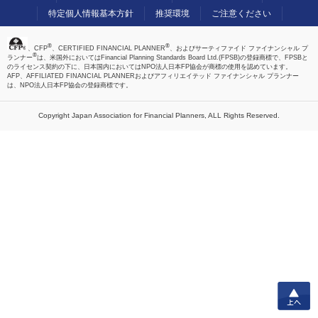
特定個人情報基本方針
推奨環境
ご注意ください
®
®
、CFP
、CERTIFIED FINANCIAL PLANNER
、およびサーティファイド ファイナンシャル プ
®
ランナー
は、米国外においてはFinancial Planning Standards Board Ltd.(FPSB)の登録商標で、FPSBと
のライセンス契約の下に、日本国内においてはNPO法人日本FP協会が商標の使用を認めています。
AFP、AFFILIATED FINANCIAL PLANNERおよびアフィリエイテッド ファイナンシャル プランナー
は、NPO法人日本FP協会の登録商標です。
Copyright Japan Association for Financial Planners,
ALL Rights Reserved.
上へ