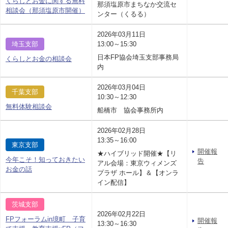
くらしとお金に関する無料
那須塩原市まちなか交流セ
相談会（那須塩原市開催）
ンター（くるる）
2026年03月11日
埼玉支部
13:00～15:30
日本FP協会埼玉支部事務局
くらしとお金の相談会
内
2026年03月04日
千葉支部
10:30～12:30
無料体験相談会
船橋市 協会事務所内
2026年02月28日
13:35～16:00
東京支部
開催報
★ハイブリッド開催★【リ
今年こそ！知っておきたい
告
アル会場：東京ウィメンズ
お金の話
プラザ ホール】＆【オンラ
イン配信】
茨城支部
2026年02月22日
FPフォーラムin境町 子育
開催報
13:30～16:30