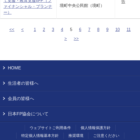
て支援・教育支援xFP（フ
告
境町中央公民館（境町）
ァイナンシャル・プランナ
ー）
<<
<
1
2
3
4
5
6
7
8
9
10
11
>
>>
HOME
生活者の皆様へ
会員の皆様へ
日本FP協会について
ウェブサイトご利用条件
個人情報保護方針
特定個人情報基本方針
推奨環境
ご注意ください