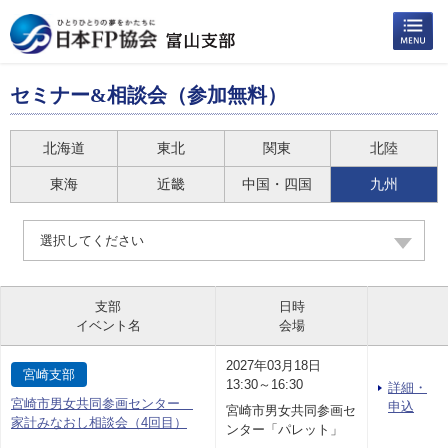
セミナー&相談会（参加無料）
北海道
東北
関東
北陸
東海
近畿
中国・四国
九州
選択してください
支部
日時
イベント名
会場
2027年03月18日
宮崎支部
13:30～16:30
詳細・
宮崎市男女共同参画センター
申込
宮崎市男女共同参画セ
家計みなおし相談会（4回目）
ンター「パレット」