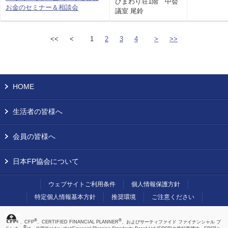
ひまわり荘1階 中会
お金のセミナー＆相談会
議室 尾鈴
<<
<
1
2
3
4
>
>>
HOME
生活者の皆様へ
会員の皆様へ
日本FP協会について
ウェブサイトご利用条件
個人情報保護方針
特定個人情報基本方針
推奨環境
ご注意ください
®
®
、CFP
、CERTIFIED FINANCIAL PLANNER
、およびサーティファイド ファイナンシャル プ
®